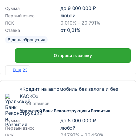
до
9 000 000 ₽
Сумма
любой
Первый взнос
0,010% – 20,791%
ПСК
от
0,01
%
Ставка
В день обращения
Отправить заявку
Лиц. №963
Еще 23
«Кредит на автомобиль без залога и без
КАСКО»
49 отзывов
Уральский Банк Реконструкции и Развития
до
5 000 000 ₽
Сумма
любой
Первый взнос
24,797% – 36,450%
ПСК