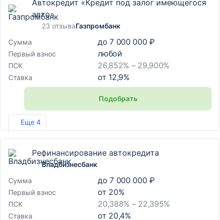
Автокредит «Кредит под залог имеющегося
авто»
23 отзыва
Газпромбанк
до
7 000 000 ₽
Сумма
любой
Первый взнос
26,852% – 29,900%
ПСК
от
12,9
%
Ставка
Подобрать
Лиц. №354
Еще 4
Рефинансирование автокредита
Владбизнесбанк
до
7 000 000 ₽
Сумма
от
20
%
Первый взнос
20,388% – 22,395%
ПСК
от
20,4
%
Ставка