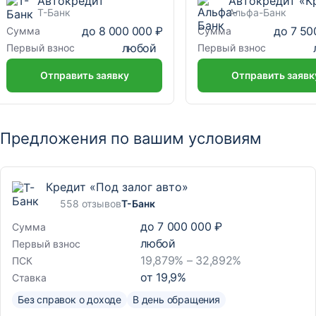
Автокредит
Т-Банк
Альфа-Банк
до
8 000 000 ₽
до
7 50
Сумма
Сумма
любой
Первый взнос
Первый взнос
Отправить заявку
Отправить заявк
Предложения по вашим условиям
Кредит «Под залог авто»
558 отзывов
Т-Банк
до
7 000 000 ₽
Сумма
любой
Первый взнос
19,879% – 32,892%
ПСК
от
19,9
%
Ставка
Без справок о доходе
В день обращения