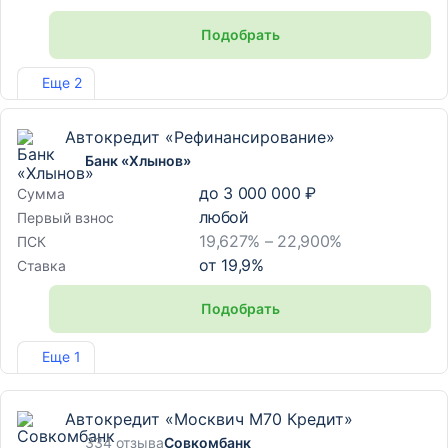
Подобрать
Лиц. №903
Еще 2
Автокредит «Рефинансирование»
Банк «Хлынов»
до
3 000 000 ₽
Сумма
любой
Первый взнос
19,627% – 22,900%
ПСК
от
19,9
%
Ставка
Подобрать
Лиц. №254
Еще 1
Автокредит «Москвич М70 Кредит»
334 отзыва
Совкомбанк