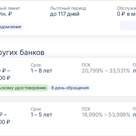
ный лимит
Льготный период
Обслужи
лн. ₽
до
117
дней
0 ₽ в 
едомления
угих банков
Срок
ПСК
П
0 ₽
–
1
–
8
лет
20,799% – 33,531%
00 ₽
льскому удостоверению
В день обращения
Срок
ПСК
П
₽
–
1
–
5
лет
18,990% – 53,999%
00 ₽