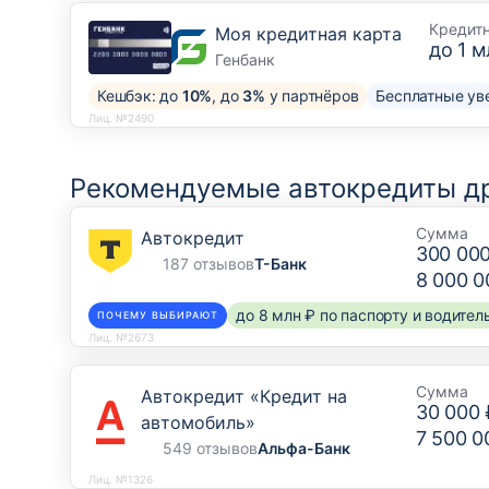
Кредит
Моя кредитная карта
до
1 м
Генбанк
Кешбэк: до
10%
, до
3%
у партнёров
Бесплатные ув
Лиц. №2490
Рекомендуемые автокредиты др
Сумма
Автокредит
300 00
187 отзывов
Т-Банк
8 000 0
до 8 млн ₽ по паспорту и водите
ПОЧЕМУ ВЫБИРАЮТ
Лиц. №2673
Сумма
Автокредит «Кредит на
30 000 
автомобиль»
7 500 0
549 отзывов
Альфа-Банк
Лиц. №1326