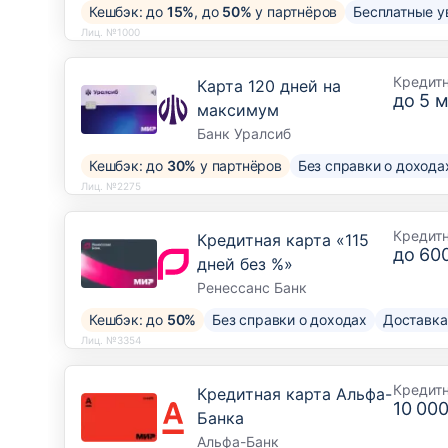
Кешбэк: до
15%
, до
50%
у партнёров
Бесплатные у
Лиц. №1000
Кредит
Карта 120 дней на
до
5 м
максимум
Банк Уралсиб
Кешбэк: до
30%
у партнёров
Без справки о дохода
Лиц. №2275
Кредит
Кредитная карта «115
до
600
дней без %»
Ренессанс Банк
Кешбэк: до
50%
Без справки о доходах
Доставка
Лиц. №3354
Кредит
Кредитная карта Альфа-
10 000
Банка
Альфа-Банк