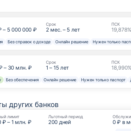
Срок
ПСК
₽
–
5 000 000 ₽
2
мес. –
5
лет
19,878%
ия
Без справок о доходе
Онлайн решение
Нужен только пасп
Срок
ПСК
₽
–
30 млн. ₽
1
–
15
лет
18,990%
у
Без обеспечения
Онлайн решение
Нужен только паспорт
ы других банков
ный лимит
Льготный период
Обслужи
0 ₽
–
1 млн. ₽
200
дней
0 ₽ в 