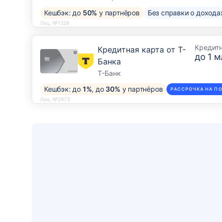
Кешбэк: до
50%
у партнёров
Без справки о дохода
Лиц. №1326
Кредит
Кредитная карта от Т-
до
1 м
Банка
Т-Банк
Кешбэк: до
1%
, до
30%
у партнёров
РАССРОЧКА НА ПО
Лиц. №2673