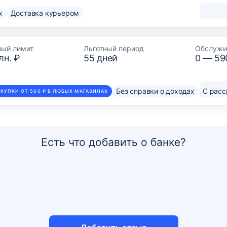
х
Доставка курьером
ный лимит
Льготный период
Обслужи
лн. ₽
55
дней
0 —
59
Без справки о доходах
С расс
КУПКИ ОТ 500 ₽ В ЛЮБЫХ МАГАЗИНАХ
Есть что добавить о банке?