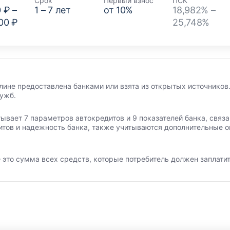
Срок
Первый взнос
ПСК
0 ₽
–
1
–
7
лет
от
10
%
18,982% –
00 ₽
25,748%
лине предоставлена банками или взята из открытых источников.
лужб.
тывает 7 параметров автокредитов и 9 показателей банка, свя
итов и надежность банка, также учитываются дополнительные о
 это сумма всех средств, которые потребитель должен заплатит