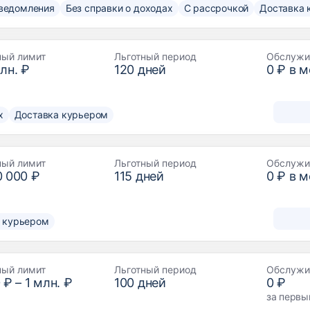
ведомления
Без справки о доходах
С рассрочкой
Доставка 
ный лимит
Льготный период
Обслужи
лн. ₽
120
дней
0 ₽ в 
х
Доставка курьером
ный лимит
Льготный период
Обслужи
 000 ₽
115
дней
0 ₽ в 
 курьером
ный лимит
Льготный период
Обслужи
 ₽
–
1 млн. ₽
100
дней
0 ₽
за первы