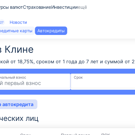
урсы валют
Страхование
Инвестиции
ещё
Новости
27
редитные карты
Автокредиты
в Клине
вкой от 18,75%, сроком от 1 года до 7 лет и суммой 
чальный взнос
Срок
р автокредита
ческих лиц