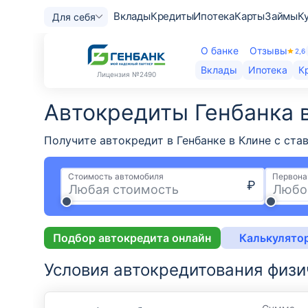
Вклады
Кредиты
Ипотека
Карты
Займы
К
Для себя
О банке
Отзывы
2,6
Вклады
Ипотека
К
Лицензия
№2490
Автокредиты Генбанка​ 
Получите автокредит в Генбанке в Клине с ста
Стоимость автомобиля
Первона
₽
Подбор автокредита онлайн
Калькулято
Условия автокредитования физи