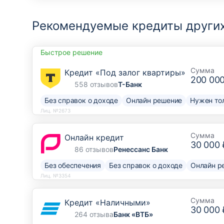
Рекомендуемые кредиты других
Быстрое решение
Сумма
Кредит «Под залог квартиры»
200 00
558 отзывов
Т-Банк
Без справок о доходе
Онлайн решение
Нужен то
Лиц. №2673
Сумма
Онлайн кредит
30 000 
86 отзывов
Ренессанс Банк
Без обеспечения
Без справок о доходе
Онлайн р
Лиц. №3354
Сумма
Кредит «Наличными»
30 000 
264 отзыва
Банк «ВТБ»