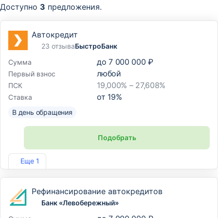
Доступно
3
предложения.
Автокредит
23 отзыва
БыстроБанк
до
7 000 000 ₽
Сумма
любой
Первый взнос
19,000% – 27,608%
ПСК
от
19
%
Ставка
В день обращения
Подобрать
Лиц. №1745
Еще 1
Рефинансирование автокредитов
Банк «Левобережный»