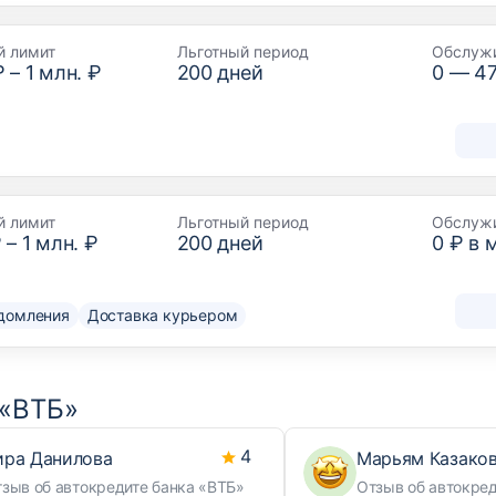
й лимит
Льготный период
Обслуж
₽
–
1 млн. ₽
200
дней
0 —
4
й лимит
Льготный период
Обслуж
₽
–
1 млн. ₽
200
дней
0 ₽ в 
домления
Доставка курьером
 «ВТБ»
4
ира Данилова
Марьям Казако
зыв об автокредите банка «ВТБ»
Отзыв об автокред