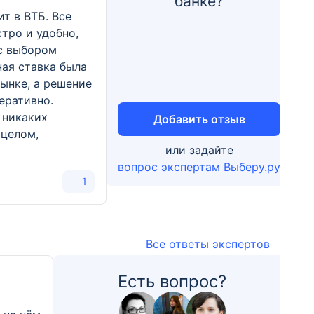
банке?
т в ВТБ. Все
тро и удобно,
с выбором
ая ставка была
рынке, а решение
еративно.
 никаких
Добавить отзыв
 целом,
или задайте
вопрос экспертам Выберу.ру
1
Все ответы экспертов
Есть вопрос?