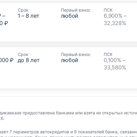
Срок
Первый взнос
ПСК
₽
–
1
–
8
лет
любой
6,900% –
0 ₽
32,328%
Срок
Первый взнос
ПСК
000 ₽
до
8
лет
любой
0,100% –
33,580%
дикавказе предоставлена банками или взята из открытых источ
б.
вает 7 параметров автокредитов и 9 показателей банка, связа