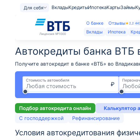
Вклады
Кредиты
Ипотека
Карты
Займы
К
Для себя
О банке
Отзывы
2,2
44
Вклады
Ипотека
Кре
Лицензия
№1000
Автокредиты банка ВТБ 
Получите автокредит в банке «ВТБ» во Владикав
Стоимость автомобиля
Первонач
₽
Подбор автокредита онлайн
Калькулятор 
С господдержкой
Рефинансирование
Условия автокредитования физич