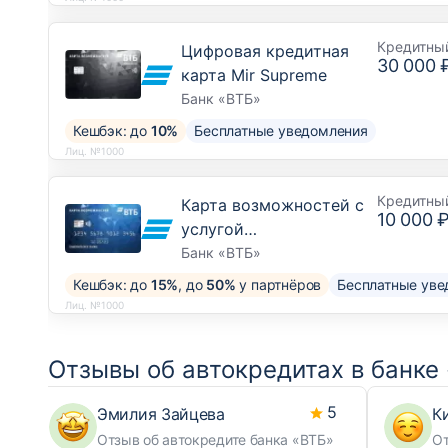
Кредитны
Цифровая кредитная
30 000 
карта Mir Supreme
Банк «ВТБ»
Кешбэк: до
10%
Бесплатные уведомления
Лиц. №1000
Кредитны
Карта возможностей с
10 000 
услугой
рефинансирования
Банк «ВТБ»
Кешбэк: до
15%
, до
50%
у партнёров
Бесплатные уве
Лиц. №1000
Отзывы об автокредитах в банке
5
Эмилия Зайцева
К
Отзыв об автокредите банка «ВТБ»
От