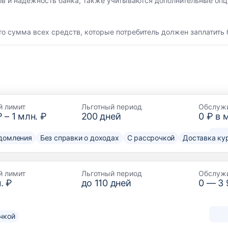
ов и надежность банка, также учитываются дополнительные опц
то сумма всех средств, которые потребитель должен заплатить 
й лимит
Льготный период
Обслуж
₽
–
1 млн. ₽
200
дней
0 ₽ в 
домления
Без справки о доходах
С рассрочкой
Доставка ку
й лимит
Льготный период
Обслуж
. ₽
до
110
дней
0 —
3
чкой