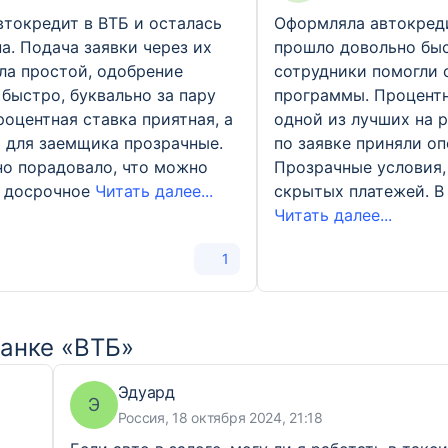
втокредит в ВТБ и осталась
Оформляла автокреди
а. Подача заявки через их
прошло довольно быс
ла простой, одобрение
сотрудники помогли 
быстро, буквально за пару
программы. Процентн
роцентная ставка приятная, а
одной из лучших на 
 для заемщика прозрачные.
по заявке приняли оп
о порадовало, что можно
Прозрачные условия,
ь досрочное
Читать далее...
скрытых платежей. В
Читать далее...
1
банке «ВТБ»
Эдуард
Э
Россия, 18 октября 2024, 21:18