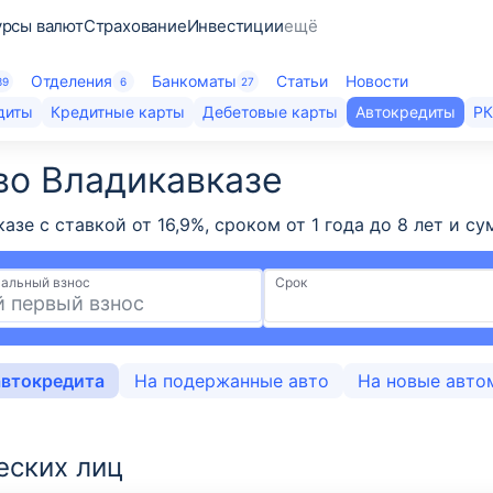
урсы валют
Страхование
Инвестиции
ещё
Отделения
Банкоматы
Статьи
Новости
39
6
27
диты
Кредитные карты
Дебетовые карты
Автокредиты
Р
во Владикавказе
казе с ставкой от 16,9%, сроком от 1 года до 8 лет и
альный взнос
Срок
автокредита
На подержанные авто
На новые авто
еских лиц