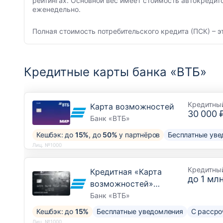
рейтингах. Основной вес имеет стоимость автокредит
еженедельно.
Полная стоимость потребительского кредита (ПСК) – э
Кредитные карты банка «ВТБ»
Кредитны
Карта возможностей
30 000 
Банк «ВТБ»
Кешбэк: до
15%
, до
50%
у партнёров
Бесплатные уве
Лиц. №1000
Кредитны
Кредитная «Карта
до
1 млн
возможностей»
Привилегия
Банк «ВТБ»
Кешбэк: до
15%
Бесплатные уведомления
С рассро
Лиц. №1000