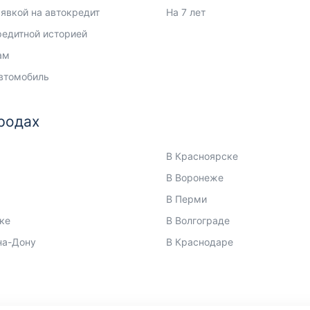
аявкой на автокредит
На 7 лет
редитной историей
ам
втомобиль
родах
В Красноярске
В Воронеже
В Перми
ке
В Волгограде
на-Дону
В Краснодаре