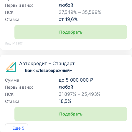
любой
Первый взнос
27,549% – 35,599%
ПСК
от
19,6
%
Ставка
Подобрать
Лиц. №2307
Автокредит – Стандарт
Банк «Левобережный»
до
5 000 000 ₽
Сумма
любой
Первый взнос
21,897% – 25,493%
ПСК
18,5
%
Ставка
Подобрать
Лиц. №1343
Еще 5