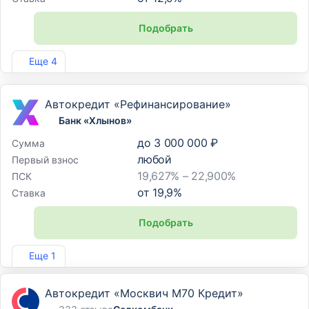
Подобрать
Лиц. №354
Еще 4
Автокредит «Рефинансирование»
Банк «Хлынов»
до
3 000 000 ₽
Сумма
любой
Первый взнос
19,627% – 22,900%
ПСК
от
19,9
%
Ставка
Подобрать
Лиц. №254
Еще 1
Автокредит «Москвич М70 Кредит»