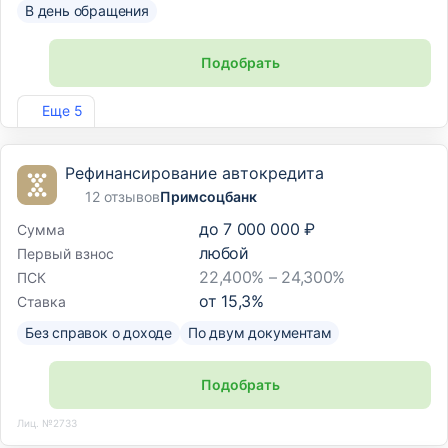
В день обращения
Подобрать
Лиц. №1810
Еще 5
Рефинансирование автокредита
12 отзывов
Примсоцбанк
до
7 000 000 ₽
Сумма
любой
Первый взнос
22,400% – 24,300%
ПСК
от
15,3
%
Ставка
Без справок о доходе
По двум документам
Подобрать
Лиц. №2733