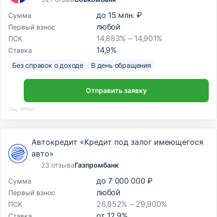
до
15 млн. ₽
Сумма
любой
Первый взнос
14,883% – 14,901%
ПСК
14,9
%
Ставка
Без справок о доходе
В день обращения
Отправить заявку
Лиц. №963
Автокредит «Кредит под залог имеющегося
авто»
23 отзыва
Газпромбанк
до
7 000 000 ₽
Сумма
любой
Первый взнос
26,852% – 29,900%
ПСК
от
12,9
%
Ставка