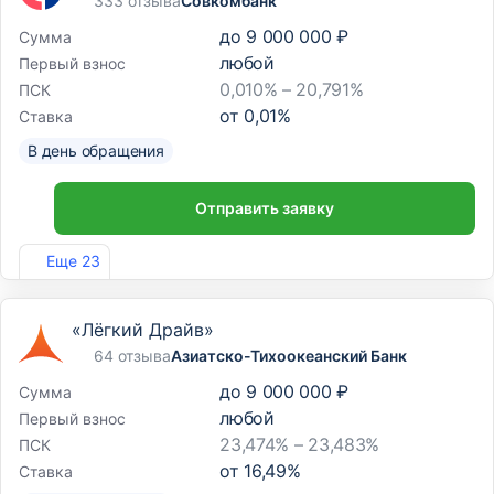
333 отзыва
Совкомбанк
до
9 000 000 ₽
Сумма
любой
Первый взнос
0,010% – 20,791%
ПСК
от
0,01
%
Ставка
В день обращения
Отправить заявку
Лиц. №963
Еще 23
«Лёгкий Драйв»
64 отзыва
Азиатско-Тихоокеанский Банк
до
9 000 000 ₽
Сумма
любой
Первый взнос
23,474% – 23,483%
ПСК
от
16,49
%
Ставка