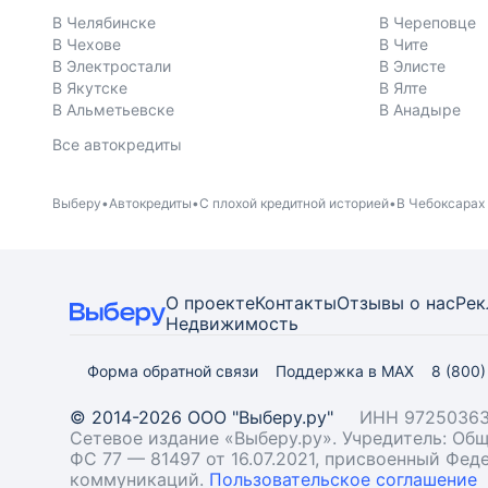
В Челябинске
В Череповце
В Чехове
В Чите
В Электростали
В Элисте
В Якутске
В Ялте
В Альметьевске
В Анадыре
Все автокредиты
Выберу
Автокредиты
С плохой кредитной историей
В Чебоксарах
О проекте
Контакты
Отзывы о нас
Рек
Недвижимость
Форма обратной связи
Поддержка в MAX
8 (800
© 2014-2026 ООО "Выберу.ру"
ИНН 97250363
Сетевое издание «Выберу.ру». Учредитель: О
ФС 77 — 81497 от 16.07.2021, присвоенный Фе
коммуникаций.
Пользовательское соглашение