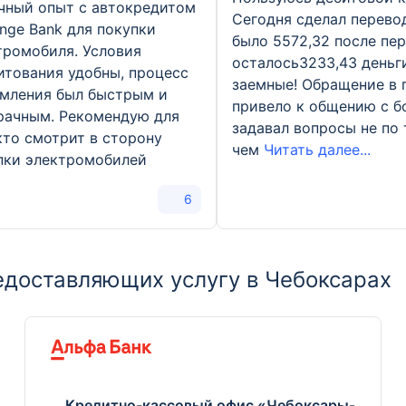
чный опыт с автокредитом
Сегодня сделал перевод
enge Bank для покупки
было 5572,32 после пер
тромобиля. Условия
осталось3233,43 деньги
итования удобны, процесс
заемные! Обращение в
мления был быстрым и
привело к общению с б
рачным. Рекомендую для
задавал вопросы не по
 кто смотрит в сторону
чем
Читать далее...
пки электромобилей
6
едоставляющих услугу в Чебоксарах
Кредитно-кассовый офис «Чебоксары-