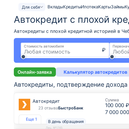
Вклады
Кредиты
Ипотека
Карты
Займы
К
Для себя
Автокредит с плохой кре
Автокредиты с плохой кредитной историей в Чеб
Стоимость автомобиля
Первонач
₽
Онлайн-заявка
Калькулятор автокредитов
Автокредиты, подтверждение дохода
Сумма
Автокредит
100 000 
23 отзыва
БыстроБанк
7 000 000
Еще 1
В день обращения
Лиц. №1745