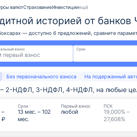
урсы валют
Страхование
Инвестиции
ещё
дитной историей от банков
оксарах — доступно 6 предложений, сравните парамет
альный взнос
Срок
Без первоначального взноса
На подержанный авт
 – 2-НДФЛ, 3-НДФЛ, 4-НДФЛ, на любые це
Срок
Первый взнос
ПСК
₽
–
13
мес. –
102
любой
19,000% –
 ₽
мес.
27,608%