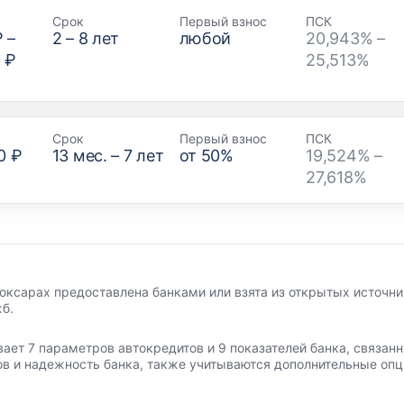
Срок
Первый взнос
ПСК
₽
–
2
–
8
лет
любой
20,943% –
 ₽
25,513%
Срок
Первый взнос
ПСК
0 ₽
13
мес. –
7
лет
от
50
%
19,524% –
27,618%
оксарах предоставлена банками или взята из открытых источни
б.
вает 7 параметров автокредитов и 9 показателей банка, связа
ов и надежность банка, также учитываются дополнительные опц