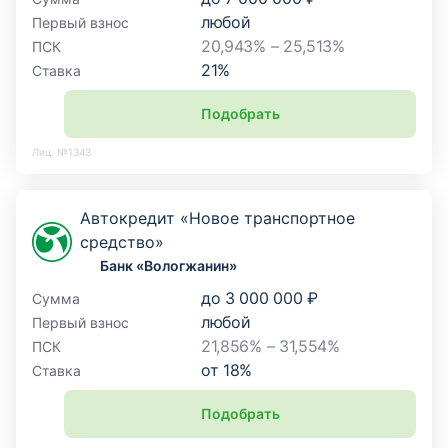
любой
Первый взнос
20,943% – 25,513%
ПСК
21
%
Ставка
Подобрать
Лиц. №1343
Автокредит «Новое транспортное
средство»
Банк «Вологжанин»
до
3 000 000 ₽
Сумма
любой
Первый взнос
21,856% – 31,554%
ПСК
от
18
%
Ставка
Подобрать