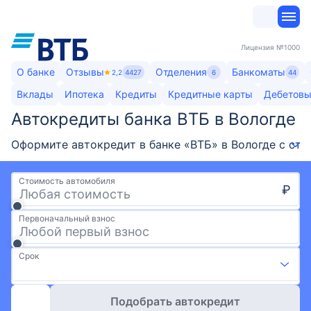
Лицензия
№1000
О банке
Отзывы
Отделения
Банкоматы
2,2
4427
6
44
Вклады
Ипотека
Кредиты
Кредитные карты
Дебетовы
Автокредиты банка ВТБ в Вологде
Оформите автокредит в банке «ВТБ» в Вологде с ста
Стоимость автомобиля
₽
Первоначальный взнос
Срок
Подобрать автокредит