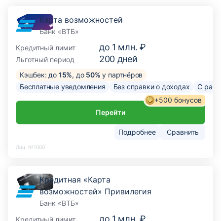
Карта возможностей
Банк «ВТБ»
до
1 млн. ₽
Кредитный лимит
200
дней
Льготный период
Кэшбек: до
15%
, до
50%
у партнёров
Бесплатные уведомления
Без справки о доходах
С расс
+500 бонусов
Перейти
Подробнее
Сравнить
Лиц. №1000
Кредитная «Карта
возможностей» Привилегия
Банк «ВТБ»
до
1 млн. ₽
Кредитный лимит