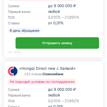
до
9 000 000 ₽
Сумма
любой
Первый взнос
0,010% – 21,995%
ПСК
от
0,01
%
Ставка
В день обращения
Отправить заявку
Лиц. №963
«Hongqi Direct new с Халвой»
332 отзыва
Совкомбанк
Не подходит условие по господдержке
до
9 000 000 ₽
Сумма
любой
Первый взнос
0,010% – 21,992%
ПСК
от
0,01
%
Ставка