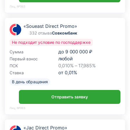
Лиц. №963
«Soueast Direct Promo»
332 отзыва
Совкомбанк
Не подходит условие по господдержке
до
9 000 000 ₽
Сумма
любой
Первый взнос
0,010% – 17,985%
ПСК
от
0,01
%
Ставка
В день обращения
Отправить заявку
Лиц. №963
«Jac Direct Promo»