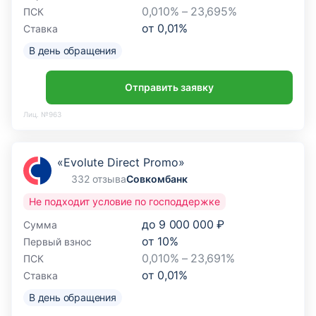
0,010% – 23,695%
ПСК
от
0,01
%
Ставка
В день обращения
Отправить заявку
Лиц. №963
«Evolute Direct Promo»
332 отзыва
Совкомбанк
Не подходит условие по господдержке
до
9 000 000 ₽
Сумма
от
10
%
Первый взнос
0,010% – 23,691%
ПСК
от
0,01
%
Ставка
В день обращения