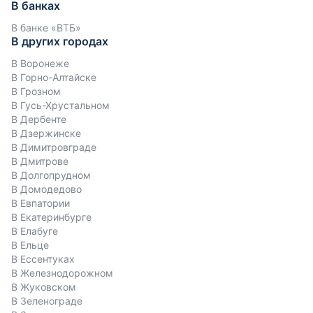
В банках
В банке «ВТБ»
В других городах
В Воронеже
В Горно-Алтайске
В Грозном
В Гусь-Хрустальном
В Дербенте
В Дзержинске
В Димитровграде
В Дмитрове
В Долгопрудном
В Домодедово
В Евпатории
В Екатеринбурге
В Елабуге
В Ельце
В Ессентуках
В Железнодорожном
В Жуковском
В Зеленограде