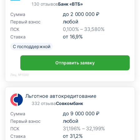
130 отзывов
Банк «ВТБ»
до
2 000 000 ₽
Сумма
любой
Первый взнос
0,100% – 33,580%
ПСК
от
16,9
%
Ставка
С господдержкой
Отправить заявку
Лиц. №1000
Льготное автокредитование
332 отзыва
Совкомбанк
до
9 000 000 ₽
Сумма
любой
Первый взнос
31,196% – 32,199%
ПСК
от
31,2
%
Ставка