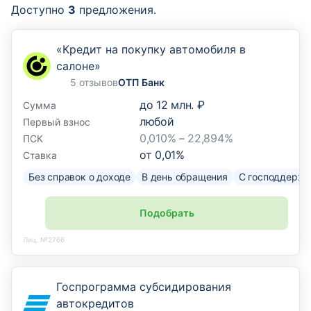
Доступно
3
предложения.
«Кредит на покупку автомобиля в
салоне»
5 отзывов
ОТП Банк
до
12 млн. ₽
Сумма
любой
Первый взнос
0,010% – 22,894%
ПСК
от
0,01
%
Ставка
Без справок о доходе
В день обращения
С господдержк
Подобрать
Лиц. №2766
Госпрограмма субсидирования
автокредитов