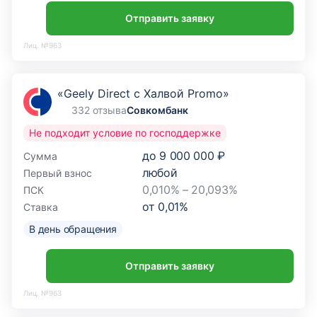
Отправить заявку
Лиц. №963
«Geely Direct с Халвой Promo»
332 отзыва
Совкомбанк
Не подходит условие по господдержке
до
9 000 000 ₽
Сумма
любой
Первый взнос
0,010% – 20,093%
ПСК
от
0,01
%
Ставка
В день обращения
Отправить заявку
Лиц. №963