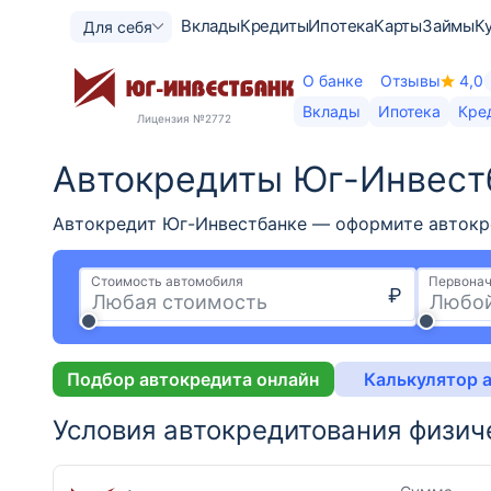
Вклады
Кредиты
Ипотека
Карты
Займы
К
Для себя
О банке
Отзывы
4,0
Вклады
Ипотека
Кре
Лицензия
№2772
Автокредиты Юг-Инвестб
Автокредит Юг-Инвестбанке — оформите автокред
Стоимость автомобиля
Первонач
₽
Подбор автокредита онлайн
Калькулятор 
Условия автокредитования физич