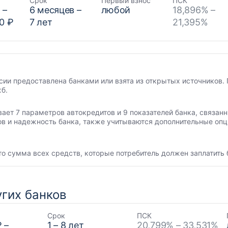
Срок
Первый взнос
ПСК
₽
–
6
месяцев –
любой
18,896% –
0 ₽
7
лет
21,395%
сии предоставлена банками или взята из открытых источников. 
б.
вает 7 параметров автокредитов и 9 показателей банка, связа
ов и надежность банка, также учитываются дополнительные опц
то сумма всех средств, которые потребитель должен заплатить 
гих банков
Срок
ПСК
₽
–
1
–
8
лет
20,799% – 33,531%