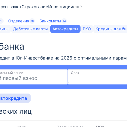
урсы валют
Страхование
Инвестиции
ещё
Отделения
Банкоматы
1
38
14
диты
Дебетовые карты
Автокредиты
РКО
Кредиты для би
анка​
ит в Юг-Инвестбанке на 2026 с оптимальными параметр
альный взнос
Срок
автокредита
еских лиц