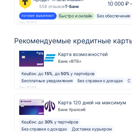
10 000 ₽
558 отзывов
Т-Банк
Быстро и онлайн
Без обеспечения
ПОЧЕМУ ВЫБИРАЮТ
Лиц. №2673
Рекомендуемые кредитные карты
Карта возможностей
Банк «ВТБ»
Кешбэк: до
15%
, до
50%
у партнёров
Бесплатные уведомления
Без справки о доходах
С
Лиц. №1000
Карта 120 дней на максимум
Банк Уралсиб
Кешбэк: до
30%
у партнёров
Без справки о доходах
Доставка курьером