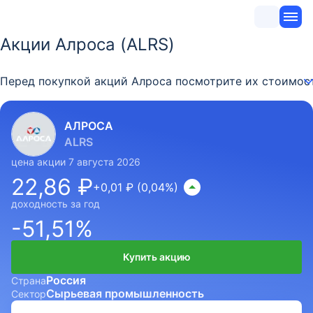
Акции Алроса (ALRS)
Перед покупкой акций Алроса посмотрите их стоимост
АЛРОСА
ALRS
цена акции 7 августа 2026
22,86 ₽
+0,01 ₽ (0,04%)
доходность за год
-51,51%
Купить акцию
Россия
Страна
Сырьевая промышленность
Сектор