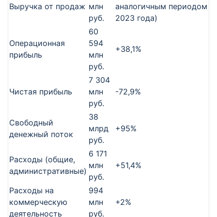
Выручка от продаж
млн
аналогичным периодом
руб.
2023 года)
60
Операционная
594
+38,1%
прибыль
млн
руб.
7 304
Чистая прибыль
млн
-72,9%
руб.
38
Свободный
млрд
+95%
денежный поток
руб.
6 171
Расходы (общие,
млн
+51,4%
административные)
руб.
Расходы на
994
коммерческую
млн
+2%
деятельность
руб.