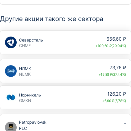
Другие акции такого же сектора
656,60 ₽
Северсталь
CHMF
+109,60 ₽(20,04%)
73,76 ₽
НЛМК
NLMK
+15,88 ₽(27,44%)
126,20 ₽
Норникель
GMKN
+6,90 ₽(5,78%)
Petropavlovsk
-
PLC