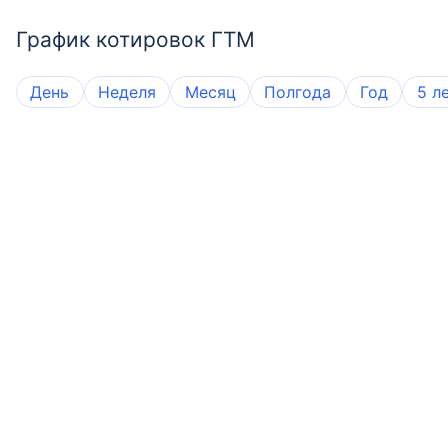
График котировок ГТМ
День
Неделя
Месяц
Полгода
Год
5 л