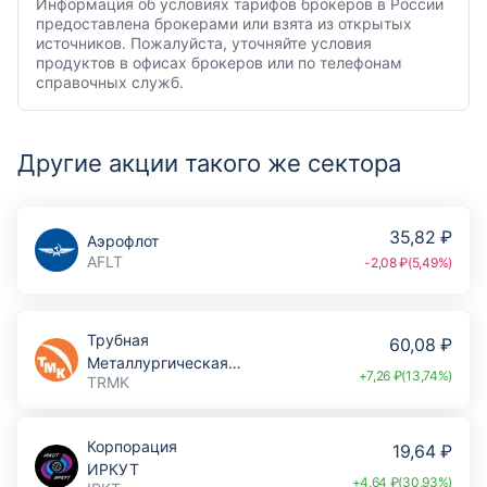
Информация об условиях тарифов брокеров в России
предоставлена брокерами или взята из открытых
источников. Пожалуйста, уточняйте условия
продуктов в офисах брокеров или по телефонам
справочных служб.
Другие акции такого же сектора
35,82 ₽
Аэрофлот
AFLT
-2,08 ₽(5,49%)
Трубная
60,08 ₽
Металлургическая
+7,26 ₽(13,74%)
TRMK
Компания
Корпорация
19,64 ₽
ИРКУТ
+4,64 ₽(30,93%)