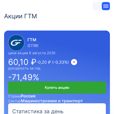
Акции ГТМ
ГТМ
GTRK
цена акции 6 августа 2026
60,10 ₽
-0,20 ₽ (-0,33%)
доходность за год
-71,49%
Купить акцию
Россия
Страна
Машиностроение и транспорт
Сектор
Статистика за день