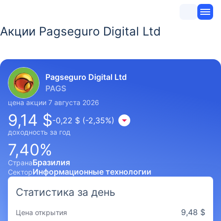
Акции Pagseguro Digital Ltd
Pagseguro Digital Ltd
PAGS
цена акции 7 августа 2026
9,14 $
-0,22 $ (-2,35%)
доходность за год
7,40%
Бразилия
Страна
Информационные технологии
Сектор
Статистика за день
9,48 $
Цена открытия