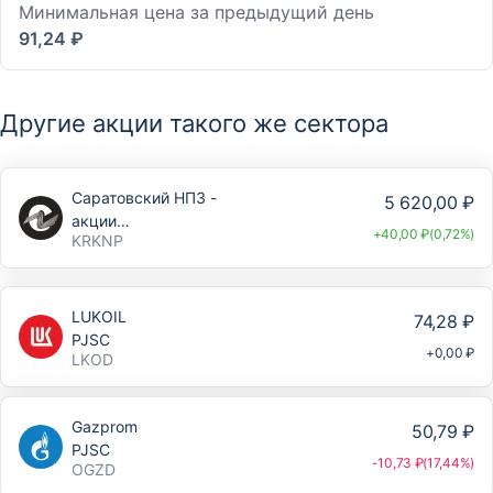
Минимальная цена за предыдущий день
91,24 ₽
Другие акции такого же сектора
Саратовский НПЗ -
5 620,00 ₽
акции
+40,00 ₽(0,72%)
KRKNP
привилегированные
LUKOIL
74,28 ₽
PJSC
+0,00 ₽
LKOD
Gazprom
50,79 ₽
PJSC
-10,73 ₽(17,44%)
OGZD