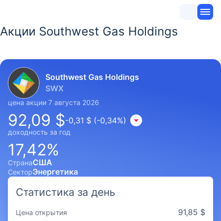
Акции Southwest Gas Holdings
Southwest Gas Holdings
SWX
цена акции 7 августа 2026
92,09 $
-0,31 $ (-0,34%)
доходность за год
17,42%
США
Страна
Энергетика
Сектор
Статистика за день
91,85 $
Цена открытия