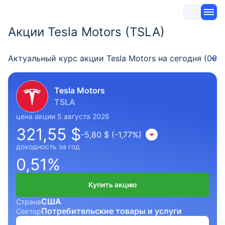
Акции Tesla Motors (TSLA)
Актуальный курс акции Tesla Motors на сегодня (06 а
Tesla Motors
TSLA
цена акции 5 августа 2026
321,55 $
-5,80 $ (-1,77%)
доходность за год
0,51%
Купить акцию
США
Страна
Потребительские товары и услуги
Сектор