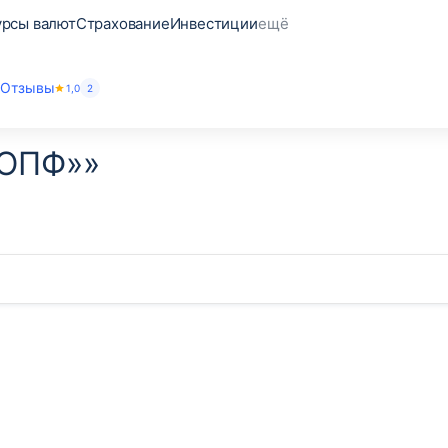
урсы валют
Страхование
Инвестиции
ещё
Отзывы
1,0
2
«ОПФ»»