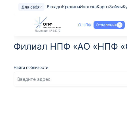
Вклады
Кредиты
Ипотека
Карты
Займы
К
Для себя
О НПФ
Отделения
1
Лицензия
№347/2
Филиал НПФ «АО «НПФ 
Найти поблизости