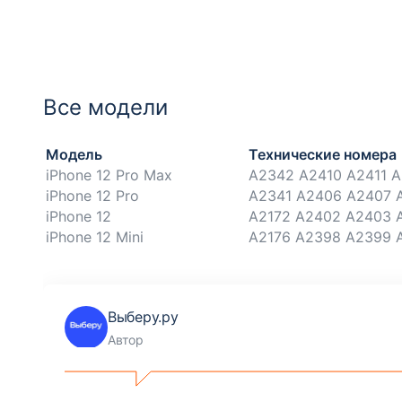
Все модели
Модель
Технические номера
iPhone 12 Pro Max
A2342 A2410 A2411 A
iPhone 12 Pro
A2341 A2406 A2407 
iPhone 12
A2172 A2402 A2403 
iPhone 12 Mini
A2176 A2398 A2399 
Выберу.ру
Автор