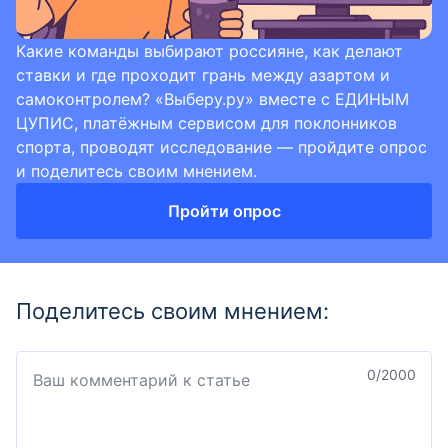
Какие команды выбирают россияне, как делают
ставки и где проходит грань между азартом и
самоконтролем? «Выберу.ру» вместе с ЕДИНЫМ
ЦУПИС, платёжным сервисом для поклонников
спорта, проводят исследование — пройдите опрос
и поделитесь своим мнением.
Пройти опрос
Поделитесь своим мнением:
0
/2000