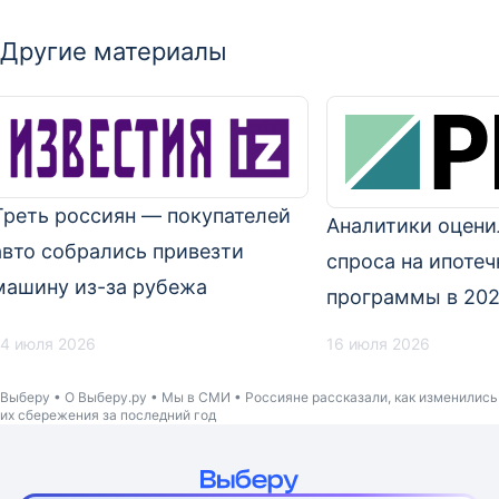
Другие материалы
Треть россиян — покупателей
Аналитики оцени
авто собрались привезти
спроса на ипоте
машину из-за рубежа
программы в 202
4 июля 2026
16 июля 2026
Выберу
О Выберу.ру
Мы в СМИ
Россияне рассказали, как изменились
их сбережения за последний год