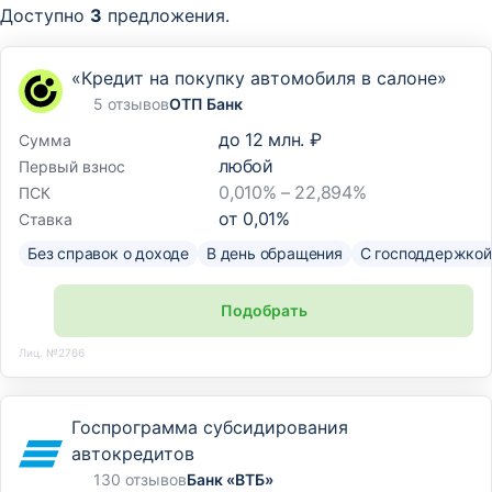
Доступно
3
предложения.
«Кредит на покупку автомобиля в салоне»
5 отзывов
ОТП Банк
до
12 млн. ₽
Сумма
любой
Первый взнос
0,010% – 22,894%
ПСК
от
0,01
%
Ставка
Без справок о доходе
В день обращения
С господдержкой
Подобрать
Лиц. №2766
Госпрограмма субсидирования
автокредитов
130 отзывов
Банк «ВТБ»