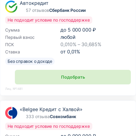
Автокредит
57 отзывов
Сбербанк России
Не подходит условие по господдержке
до
5 000 000 ₽
Сумма
любой
Первый взнос
0,010% – 30,685%
ПСК
от
0,01
%
Ставка
Без справок о доходе
Подобрать
Лиц. №1481
«Belgee Кредит с Халвой»
333 отзыва
Совкомбанк
Не подходит условие по господдержке