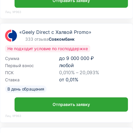
Отправить заявку
Лиц. №963
«Geely Direct с Халвой Promo»
333 отзыва
Совкомбанк
Не подходит условие по господдержке
до
9 000 000 ₽
Сумма
любой
Первый взнос
0,010% – 20,093%
ПСК
от
0,01
%
Ставка
В день обращения
Отправить заявку
Лиц. №963