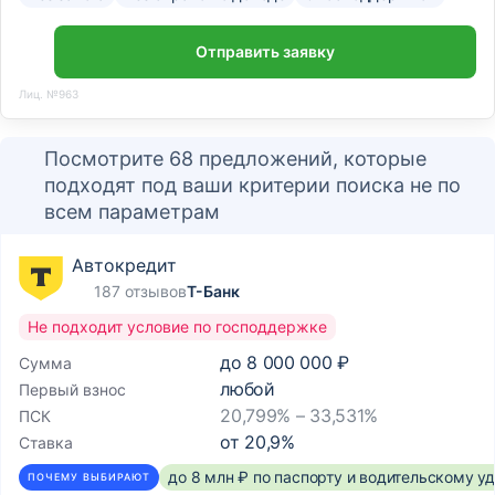
Отправить заявку
Лиц. №963
Посмотрите 68 предложений, которые
подходят под ваши критерии поиска не по
всем параметрам
Автокредит
187 отзывов
Т-Банк
Не подходит условие по господдержке
до
8 000 000 ₽
Сумма
любой
Первый взнос
20,799% – 33,531%
ПСК
от
20,9
%
Ставка
до 8 млн ₽ по паспорту и водительскому 
ПОЧЕМУ ВЫБИРАЮТ