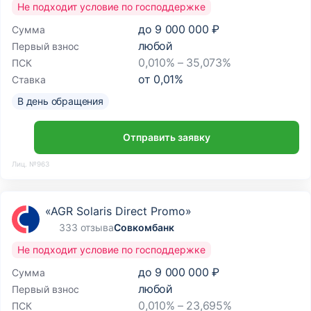
Не подходит условие по господдержке
до
9 000 000 ₽
Сумма
любой
Первый взнос
0,010% – 35,073%
ПСК
от
0,01
%
Ставка
В день обращения
Отправить заявку
Лиц. №963
«AGR Solaris Direct Promo»
333 отзыва
Совкомбанк
Не подходит условие по господдержке
до
9 000 000 ₽
Сумма
любой
Первый взнос
0,010% – 23,695%
ПСК