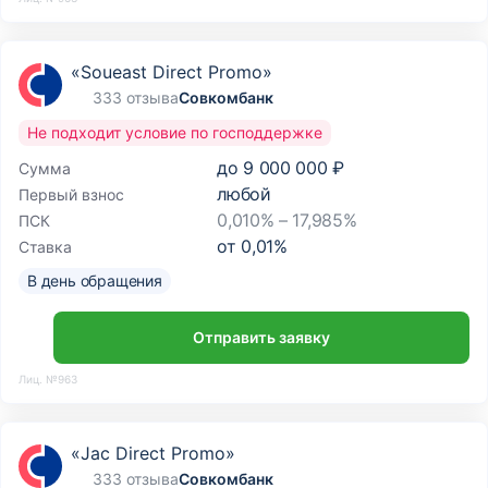
«Soueast Direct Promo»
333 отзыва
Совкомбанк
Не подходит условие по господдержке
до
9 000 000 ₽
Сумма
любой
Первый взнос
0,010% – 17,985%
ПСК
от
0,01
%
Ставка
В день обращения
Отправить заявку
Лиц. №963
«Jac Direct Promo»
333 отзыва
Совкомбанк