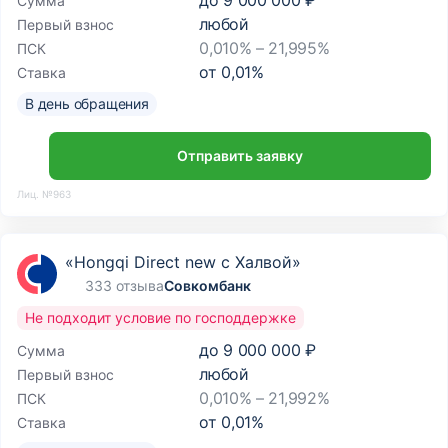
до
9 000 000 ₽
Сумма
любой
Первый взнос
0,010% – 21,995%
ПСК
от
0,01
%
Ставка
В день обращения
Отправить заявку
Лиц. №963
«Hongqi Direct new с Халвой»
333 отзыва
Совкомбанк
Не подходит условие по господдержке
до
9 000 000 ₽
Сумма
любой
Первый взнос
0,010% – 21,992%
ПСК
от
0,01
%
Ставка