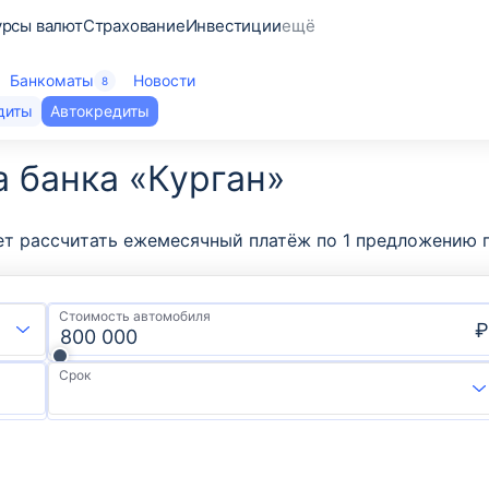
урсы валют
Страхование
Инвестиции
ещё
Банкоматы
Новости
8
диты
Автокредиты
а банка «Курган»
ет рассчитать ежемесячный платёж по 1 предложению пр
Стоимость автомобиля
₽
Срок