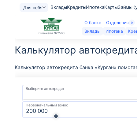
Вклады
Кредиты
Ипотека
Карты
Займы
К
Для себя
О банке
Отделения
9
Вклады
Ипотека
Кре
Лицензия
№2568
Калькулятор автокредит
Калькулятор автокредита банка «Курган» помога
Выберите автокредит
Первоначальный взнос