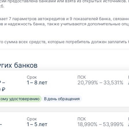
сии предоставлена банками или взята из открытых источников. 
б.
вает 7 параметров автокредитов и 9 показателей банка, связа
ов и надежность банка, также учитываются дополнительные опц
то сумма всех средств, которые потребитель должен заплатить 
гих банков
Срок
ПСК
₽
–
1
–
8
лет
20,799% – 33,531%
0 ₽
скому удостоверению
В день обращения
Срок
ПСК
–
1
–
5
лет
18,990% – 53,999%