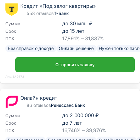
Кредит «Под залог квартиры»
558 отзывов
Т-Банк
до
30 млн. ₽
Сумма
до
15
лет
Срок
17,891% – 31,887%
ПСК
Без справок о доходе
Онлайн решение
Нужен только пасп
Отправить заявку
Лиц. №2673
Онлайн кредит
86 отзывов
Ренессанс Банк
до
2 000 000 ₽
Сумма
до
7
лет
Срок
16,746% – 39,976%
ПСК