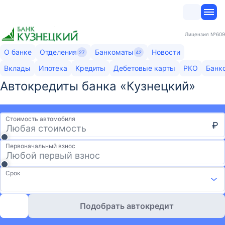
Лицензия
№609
О банке
Отделения
Банкоматы
Новости
27
42
Вклады
Ипотека
Кредиты
Дебетовые карты
РКО
Банк
Автокредиты банка «Кузнецкий»​
Стоимость автомобиля
₽
Первоначальный взнос
Срок
Подобрать автокредит