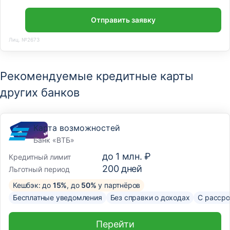
Отправить заявку
Лиц. №2673
Рекомендуемые кредитные карты
других банков
Карта возможностей
Банк «ВТБ»
до
1 млн. ₽
Кредитный лимит
200
дней
Льготный период
Кешбэк: до
15%
, до
50%
у партнёров
Бесплатные уведомления
Без справки о доходах
С рассро
Перейти