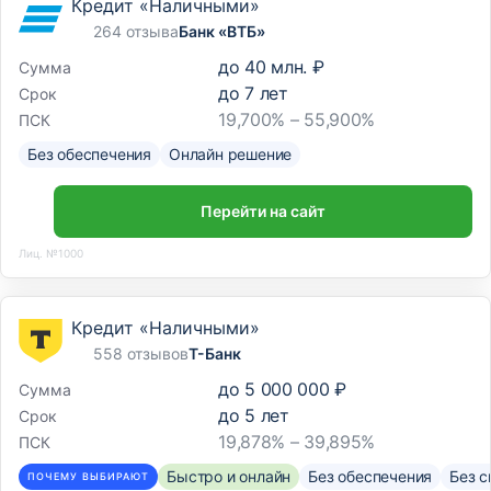
Кредит «Наличными»
264 отзыва
Банк «ВТБ»
до
40 млн. ₽
Сумма
до
7
лет
Срок
19,700% – 55,900%
ПСК
Без обеспечения
Онлайн решение
Перейти на сайт
Лиц. №1000
Кредит «Наличными»
558 отзывов
Т-Банк
до
5 000 000 ₽
Сумма
до
5
лет
Срок
19,878% – 39,895%
ПСК
Быстро и онлайн
Без обеспечения
Без с
ПОЧЕМУ ВЫБИРАЮТ