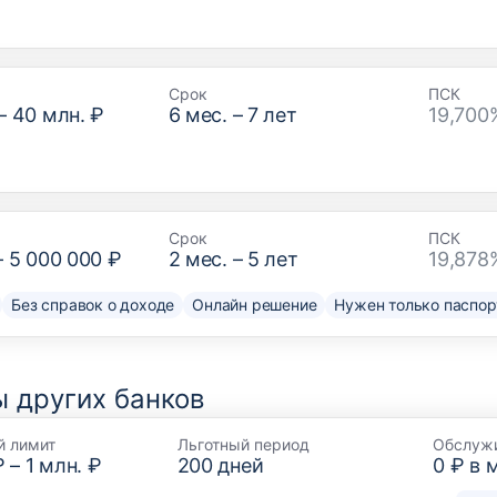
Срок
ПСК
–
40 млн. ₽
6
мес. –
7
лет
19,700
Срок
ПСК
–
5 000 000 ₽
2
мес. –
5
лет
19,878
Без справок о доходе
Онлайн решение
Нужен только паспор
 других банков
й лимит
Льготный период
Обслуж
₽
–
1 млн. ₽
200
дней
0 ₽ в 