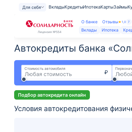
Вклады
Кредиты
Ипотека
Карты
Займы
К
Для себя
О банке
Отзывы
1,0
7
Вклады
Ипотека
Кре
Лицензия
№554
Автокредиты банка «Сол
Стоимость автомобиля
Первонач
₽
Подбор автокредита онлайн
Условия автокредитования физич