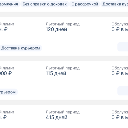
домления
Без справки о доходах
С рассрочкой
Доставка ку
й лимит
Льготный период
Обслуж
. ₽
120
дней
0 ₽ в 
Доставка курьером
й лимит
Льготный период
Обслуж
000 ₽
115
дней
0 ₽ в 
урьером
й лимит
Льготный период
Обслуж
. ₽
415
дней
0 ₽ в 