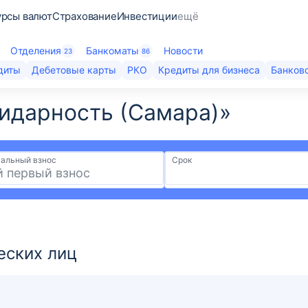
урсы валют
Страхование
Инвестиции
ещё
Отделения
Банкоматы
Новости
23
86
диты
Дебетовые карты
РКО
Кредиты для бизнеса
Банковс
идарность (Самара)»​
альный взнос
Срок
еских лиц