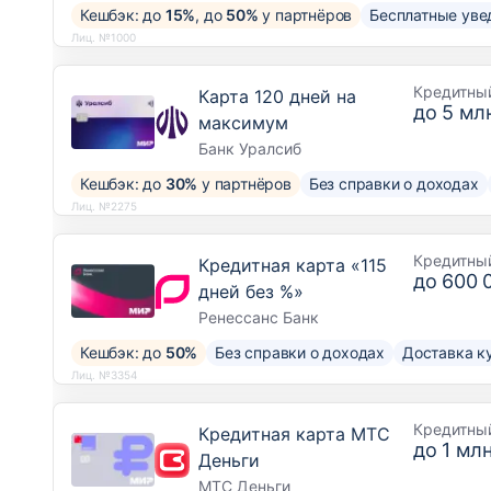
Кешбэк: до
15%
, до
50%
у партнёров
Бесплатные уве
Лиц. №1000
Кредитны
Карта 120 дней на
до
5 млн
максимум
Банк Уралсиб
Кешбэк: до
30%
у партнёров
Без справки о доходах
Лиц. №2275
Кредитны
Кредитная карта «115
до
600 
дней без %»
Ренессанс Банк
Кешбэк: до
50%
Без справки о доходах
Доставка к
Лиц. №3354
Кредитны
Кредитная карта МТС
до
1 млн
Деньги
МТС Деньги