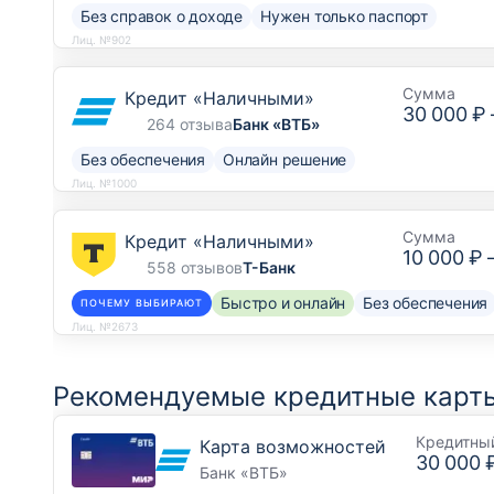
Без справок о доходе
Нужен только паспорт
Лиц. №902
Сумма
Кредит «Наличными»
30 000 ₽
264 отзыва
Банк «ВТБ»
Без обеспечения
Онлайн решение
Лиц. №1000
Сумма
Кредит «Наличными»
10 000 ₽
558 отзывов
Т-Банк
Быстро и онлайн
Без обеспечения
ПОЧЕМУ ВЫБИРАЮТ
Лиц. №2673
Рекомендуемые кредитные карты
Кредитны
Карта возможностей
30 000 
Банк «ВТБ»