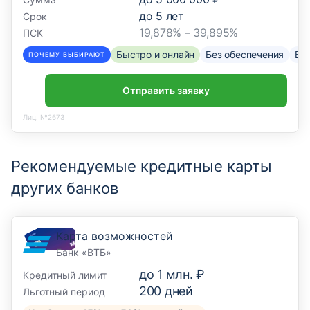
до
5
лет
Срок
19,878% – 39,895%
ПСК
Быстро и онлайн
Без обеспечения
Бе
ПОЧЕМУ ВЫБИРАЮТ
Отправить заявку
Лиц. №2673
Рекомендуемые кредитные карты
других банков
Карта возможностей
Банк «ВТБ»
до
1 млн. ₽
Кредитный лимит
200
дней
Льготный период