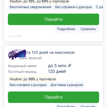
Кешбэк: до
15%
, до
50%
у партнёров
Бесплатные уведомления
Без справки о доходах
С рас
Перейти
Подробнее
Сравнить
Лиц. №1000
Карта 120 дней на максимум
Банк Уралсиб
до
5 млн. ₽
Кредитный лимит
120
дней
Льготный период
Кешбэк: до
30%
у партнёров
Без справки о доходах
Доставка курьером
Перейти
Подробнее
Сравнить