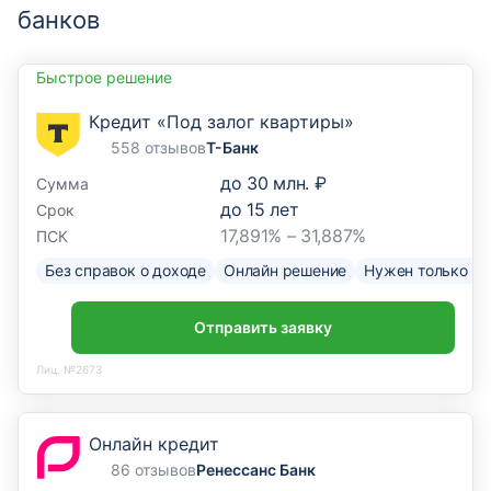
банков
Быстрое решение
Кредит «Под залог квартиры»
558 отзывов
Т-Банк
до
30 млн. ₽
Сумма
до
15
лет
Срок
17,891% – 31,887%
ПСК
Без справок о доходе
Онлайн решение
Нужен только па
Отправить заявку
Лиц. №2673
Онлайн кредит
86 отзывов
Ренессанс Банк