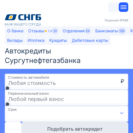
Лицензия
№588
О банке
Отзывы
Отделения
Банкоматы
К
1,0
10
24
193
Вклады
Ипотека
Кредиты
Дебетовые карты
Автокредиты
Сургутнефтегазбанка​
Стоимость автомобиля
₽
Первоначальный взнос
Срок
Подобрать автокредит