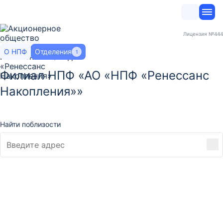
Лицензия
№444
О НПФ
Отделения
1
Филиал НПФ «АО «НПФ «Ренессанс
Накопления»»
Найти поблизости