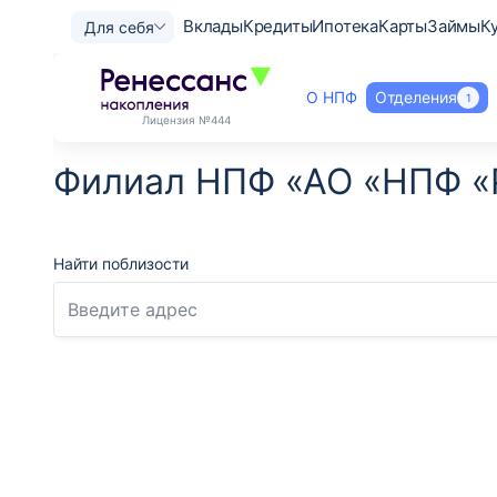
Вклады
Кредиты
Ипотека
Карты
Займы
К
Для себя
О НПФ
Отделения
1
Лицензия
№444
Филиал НПФ «АО «НПФ «
Найти поблизости