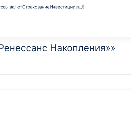
урсы валют
Страхование
Инвестиции
ещё
Ренессанс Накопления»»