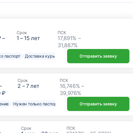
Срок
ПСК
₽
–
1
–
15
лет
17,891% –
31,887%
о паспорт
Доставка курьером
Отправить заявку
Срок
ПСК
–
2
–
7
лет
16,746% –
0 ₽
39,976%
ение
Нужен только паспорт
Отправить заявку
Срок
ПСК