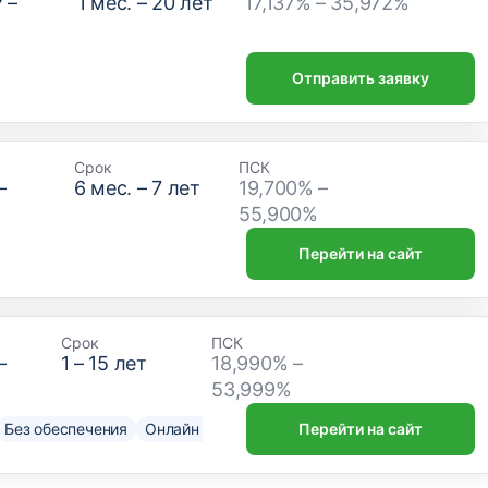
₽
–
1
мес. –
20
лет
17,137% – 35,972%
Отправить заявку
Срок
ПСК
–
6
мес. –
7
лет
19,700% –
₽
55,900%
Перейти на сайт
Срок
ПСК
–
1
–
15
лет
18,990% –
53,999%
Без обеспечения
Онлайн решение
Нужен только паспорт
Перейти на сайт
До