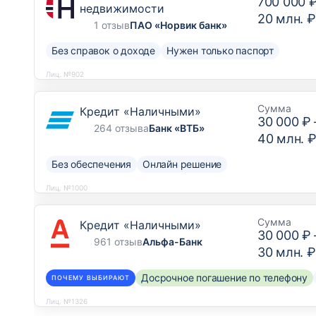
700 000 
недвижимости
20 млн. ₽
1 отзыв
ПАО «Норвик банк»
Без справок о доходе
Нужен только паспорт
Лиц. №902
Сумма
Кредит «Наличными»
30 000 ₽
264 отзыва
Банк «ВТБ»
40 млн. 
Без обеспечения
Онлайн решение
Лиц. №1000
Сумма
Кредит «Наличными»
30 000 ₽
961 отзыв
Альфа-Банк
30 млн. ₽
Досрочное погашение по телефону
ПОЧЕМУ ВЫБИРАЮТ
Лиц. №1326