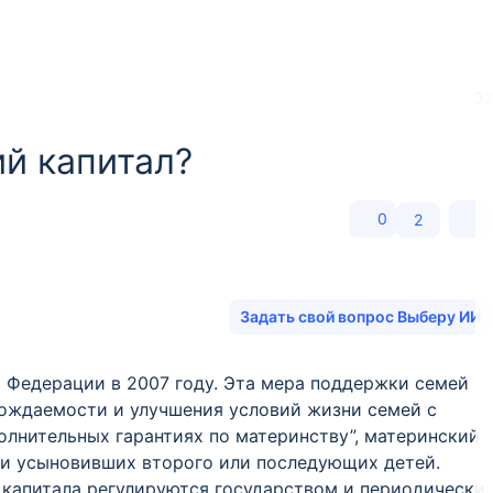
32
ий капитал?
0
2
Задать свой вопрос Выберу ИИ
 Федерации в 2007 году. Эта мера поддержки семей
ождаемости и улучшения условий жизни семей с
олнительных гарантиях по материнству”, материнский
ли усыновивших второго или последующих детей.
 капитала регулируются государством и периодически