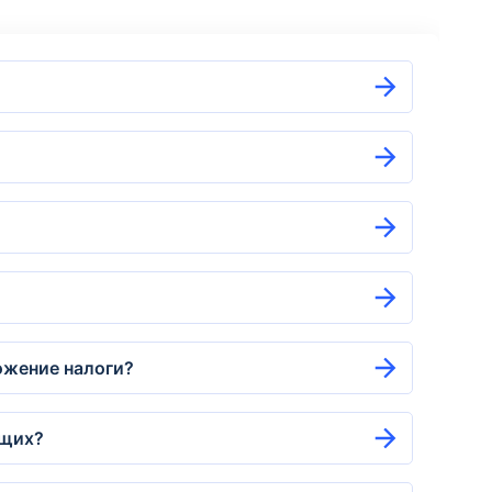
ложение налоги?
ащих?