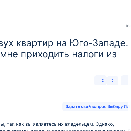
16
вух квартир на Юго-Западе.
мне приходить налоги из
0
2
Задать свой вопрос Выберу ИИ
ы, так как вы являетесь их владельцем. Однако,