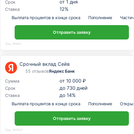
от
1
дня
Срок
12
%
Ставка
Выплата процентов в конце срока
Пополнение
Частич
Отправить заявку
Лиц. №963
Срочный вклад Сейв
55 отзывов
Яндекс Банк
от
10 000 ₽
Сумма
до
730
дней
Срок
до
14
%
Ставка
Выплата процентов в конце срока
Пополнение
Откры
Отправить заявку
Лиц. №3027