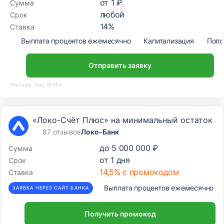
от
1 ₽
Сумма
любой
Срок
14
%
Ставка
Выплата процентов ежемесячно
Капитализация
Попо
Отправить заявку
Реклама. Лиц. №354
«Локо-Счёт Плюс» на минимальный остаток
87 отзывов
Локо-Банк
до
5 000 000 ₽
Сумма
от
1
дня
Срок
14,5% с промокодом
Ставка
Выплата процентов ежемесячно
ЗАЯВКА ЧЕРЕЗ САЙТ БАНКА
Получить промокод