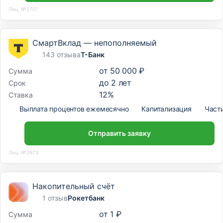
Лиц. №2707
СмартВклад — непополняемый
143 отзыва
Т-Банк
от
50 000 ₽
Сумма
до
2
лет
Срок
12
%
Ставка
Выплата процентов ежемесячно
Капитализация
Част
Отправить заявку
Лиц. №2673
Накопительный счёт
1 отзыв
Рокетбанк
от
1 ₽
Сумма