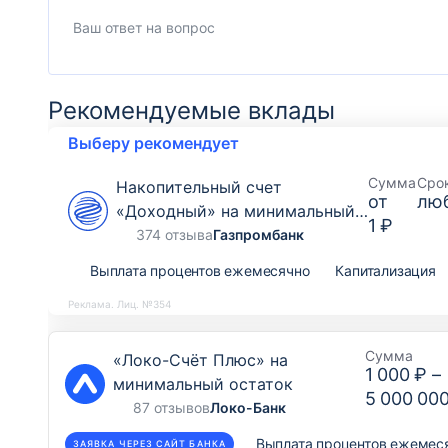
Рекомендуемые вклады
Выберу рекомендует
Сумма
Сро
Накопительный счет
от
лю
«Доходный» на минимальный
1 ₽
остаток
374 отзыва
Газпромбанк
Выплата процентов ежемесячно
Капитализация
Реклама. Лиц. №354
Сумма
«Локо-Счёт Плюс» на
1 000 ₽
–
минимальный остаток
5 000 00
87 отзывов
Локо-Банк
Выплата процентов ежемес
ЗАЯВКА ЧЕРЕЗ САЙТ БАНКА