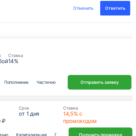
Отменить
Ответить
к
Ставка
бой
14
%
Пополнение
Частичное снятие
Отправить заявку
Открытие онлайн
Срок
Ставка
от
1
дня
14,5% с
0 ₽
промокодом
ячно
Капитализация
Пополнение
Получить промокод
Частичное снятие
От