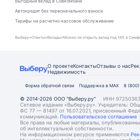
Выгодный вклад в Совкомбанк
Автокредит без первоначального взноса
Тарифы на расчетно-кассовое обслуживание
Выберу
Ответы
Вклады
Можно ли открыть вклад под 16% в Симф
О проекте
Контакты
Отзывы о нас
Рек
Недвижимость
Форма обратной связи
Поддержка в MAX
8 (800
© 2014-2026 ООО "Выберу.ру"
ИНН 97250363
Сетевое издание «Выберу.ру». Учредитель: О
ФС 77 — 81497 от 16.07.2021, присвоенный Фе
коммуникаций.
Пользовательское соглашение
Все права на любые материалы, опубликованн
об интеллектуальной собственности.
На информационном ресурсе применяются
Рек