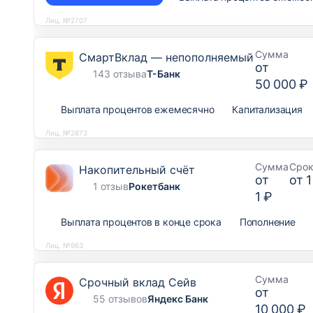
Лиц. №2707
Сумма
СмартВклад — непополняемый
от
143 отзыва
Т-Банк
50 000 ₽
Выплата процентов ежемесячно
Капитализация
Лиц. №2673
Сумма
Сро
Накопительный счёт
от
от
1
1 отзыв
Рокетбанк
1 ₽
Выплата процентов в конце срока
Пополнение
Лиц. №963
Сумма
Срочный вклад Сейв
от
55 отзывов
Яндекс Банк
10 000 ₽