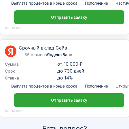
Выплата процентов в конце срока
Пополнение
Частич
Отправить заявку
Лиц. №963
Срочный вклад Сейв
55 отзывов
Яндекс Банк
от
10 000 ₽
Сумма
до
730
дней
Срок
до
14
%
Ставка
Выплата процентов в конце срока
Пополнение
Откры
Отправить заявку
Лиц. №3027
Есть вопрос?