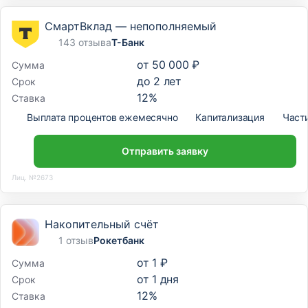
СмартВклад — непополняемый
143 отзыва
Т-Банк
от
50 000 ₽
Сумма
до
2
лет
Срок
12
%
Ставка
Выплата процентов ежемесячно
Капитализация
Част
Отправить заявку
Лиц. №2673
Накопительный счёт
1 отзыв
Рокетбанк
от
1 ₽
Сумма
от
1
дня
Срок
12
%
Ставка