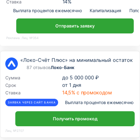
14
%
Ставка
Выплата процентов ежемесячно
Капитализация
Попо
Отправить заявку
Реклама. Лиц. №354
«Локо-Счёт Плюс» на минимальный остаток
87 отзывов
Локо-Банк
до
5 000 000 ₽
Сумма
от
1
дня
Срок
14,5% с промокодом
Ставка
Выплата процентов ежемесячно
ЗАЯВКА ЧЕРЕЗ САЙТ БАНКА
Получить промокод
Лиц. №2707