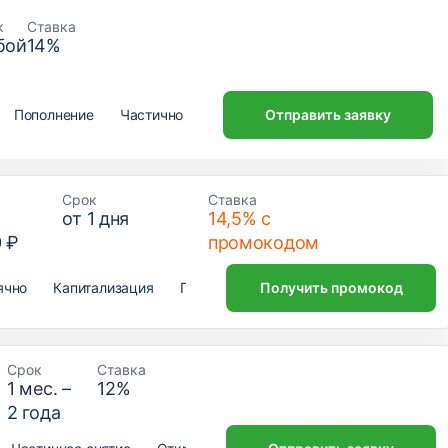
к
Ставка
бой
14
%
Пополнение
Частичное снятие
Отправить заявку
Открытие онлайн
Срок
Ставка
от
1
дня
14,5% с
0 ₽
промокодом
ячно
Капитализация
Пополнение
Получить промокод
Частичное снятие
От
Срок
Ставка
1
мес. –
12
%
2
года