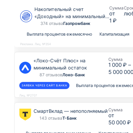
Сумма
Сро
Накопительный счет
от
лю
«Доходный» на минимальный
1 ₽
остаток
374 отзыва
Газпромбанк
Выплата процентов ежемесячно
Капитализация
Реклама. Лиц. №354
Сумма
«Локо-Счёт Плюс» на
1 000 ₽
–
минимальный остаток
5 000 00
87 отзывов
Локо-Банк
Выплата процентов ежемес
ЗАЯВКА ЧЕРЕЗ САЙТ БАНКА
Лиц. №2707
Сумма
СмартВклад — непополняемый
от
143 отзыва
Т-Банк
50 000 ₽