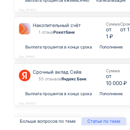
Выплата процентов ежемесячно
Капитализация
Лиц. №2673
Сумма
Сро
Накопительный счёт
от
от
1
1 отзыв
Рокетбанк
1 ₽
Выплата процентов в конце срока
Пополнение
Лиц. №963
Сумма
Срочный вклад Сейв
от
55 отзывов
Яндекс Банк
10 000 ₽
Выплата процентов в конце срока
Пополнение
Лиц. №3027
Больше вопросов по теме
Статьи по теме