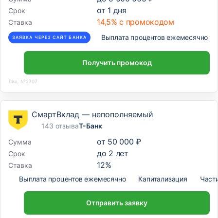
от
1
дня
Срок
14,5% с промокодом
Ставка
Выплата процентов ежемесячно
ЗАЯВКА ЧЕРЕЗ САЙТ БАНКА
Получить промокод
Лиц. №2707
СмартВклад — непополняемый
143 отзыва
Т-Банк
от
50 000 ₽
Сумма
до
2
лет
Срок
12
%
Ставка
Выплата процентов ежемесячно
Капитализация
Част
Отправить заявку