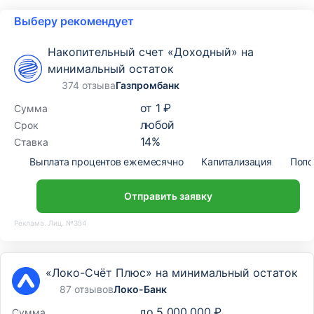
Выберу рекомендует
Накопительный счет «Доходный» на
минимальный остаток
374 отзыва
Газпромбанк
от
1 ₽
Сумма
любой
Срок
14
%
Ставка
Выплата процентов ежемесячно
Капитализация
Попо
Отправить заявку
Реклама. Лиц. №354
«Локо-Счёт Плюс» на минимальный остаток
87 отзывов
Локо-Банк
до
5 000 000 ₽
Сумма