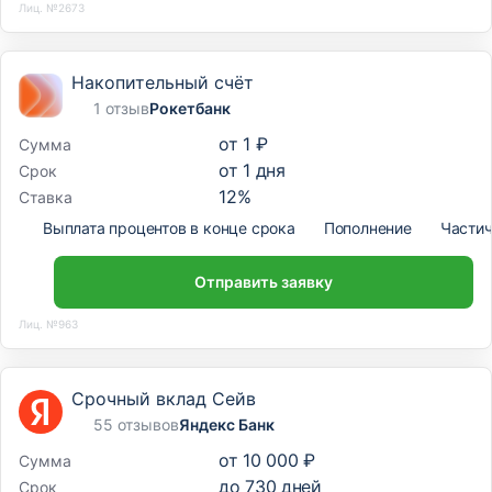
Лиц. №2673
Накопительный счёт
1 отзыв
Рокетбанк
от
1 ₽
Сумма
от
1
дня
Срок
12
%
Ставка
Выплата процентов в конце срока
Пополнение
Частич
Отправить заявку
Лиц. №963
Срочный вклад Сейв
55 отзывов
Яндекс Банк
от
10 000 ₽
Сумма
до
730
дней
Срок