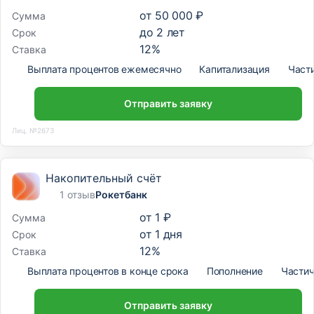
от
50 000 ₽
Сумма
до
2
лет
Срок
12
%
Ставка
Выплата процентов ежемесячно
Капитализация
Част
Отправить заявку
Лиц. №2673
Накопительный счёт
1 отзыв
Рокетбанк
от
1 ₽
Сумма
от
1
дня
Срок
12
%
Ставка
Выплата процентов в конце срока
Пополнение
Частич
Отправить заявку