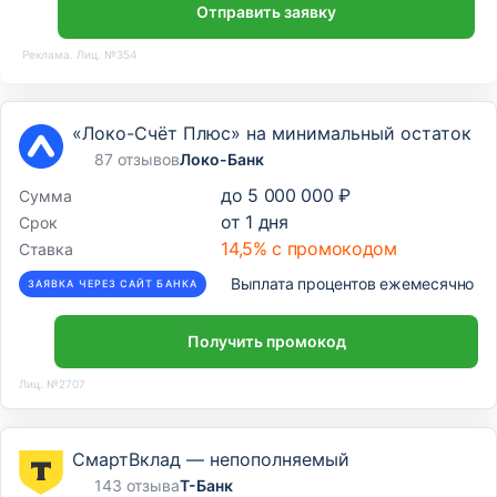
Отправить заявку
Реклама. Лиц. №354
«Локо-Счёт Плюс» на минимальный остаток
87 отзывов
Локо-Банк
до
5 000 000 ₽
Сумма
от
1
дня
Срок
14,5% с промокодом
Ставка
Выплата процентов ежемесячно
ЗАЯВКА ЧЕРЕЗ САЙТ БАНКА
Получить промокод
Лиц. №2707
СмартВклад — непополняемый
143 отзыва
Т-Банк