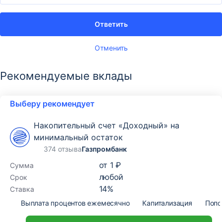
Ответить
Отменить
Рекомендуемые вклады
Выберу рекомендует
Накопительный счет «Доходный» на
минимальный остаток
374 отзыва
Газпромбанк
от
1 ₽
Сумма
любой
Срок
14
%
Ставка
Выплата процентов ежемесячно
Капитализация
Попо