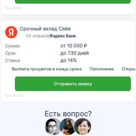
Лиц. №963
Срочный вклад Сейв
55 отзывов
Яндекс Банк
от
10 000 ₽
Сумма
до
730
дней
Срок
до
14
%
Ставка
Выплата процентов в конце срока
Пополнение
Откры
Отправить заявку
Лиц. №3027
Есть вопрос?