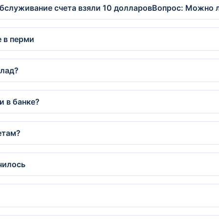
обслуживание счета взяли 10 долларовВопрос: Можно л
е в перми
клад?
и в банке?
етам?
училось