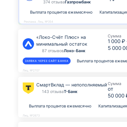
остаток
374 отзыва
Газпромбанк
Выплата процентов ежемесячно
Капитализаци
Реклама. Лиц. №354
Сумма
«Локо-Счёт Плюс» на
1 000 ₽
минимальный остаток
5 000 0
87 отзывов
Локо-Банк
Выплата процентов ежем
ЗАЯВКА ЧЕРЕЗ САЙТ БАНКА
Лиц. №2707
Сумма
СмартВклад — непополняемый
от
143 отзыва
Т-Банк
50 000 
Выплата процентов ежемесячно
Капитализация
Лиц. №2673