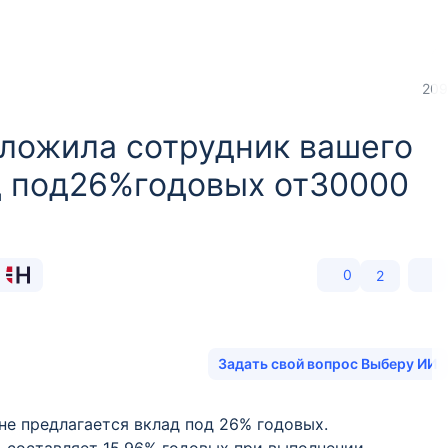
209
ложила сотрудник вашего
од под26%годовых от30000
»
0
2
Задать свой вопрос Выберу ИИ
не предлагается вклад под 26% годовых.