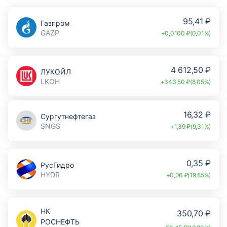
95,41 ₽
Газпром
GAZP
+0,0100 ₽(0,01%)
4 612,50 ₽
ЛУКОЙЛ
LKOH
+343,50 ₽(8,05%)
16,32 ₽
Сургутнефтегаз
SNGS
+1,39 ₽(9,31%)
0,35 ₽
РусГидро
HYDR
+0,06 ₽(19,55%)
НК
350,70 ₽
РОСНЕФТЬ