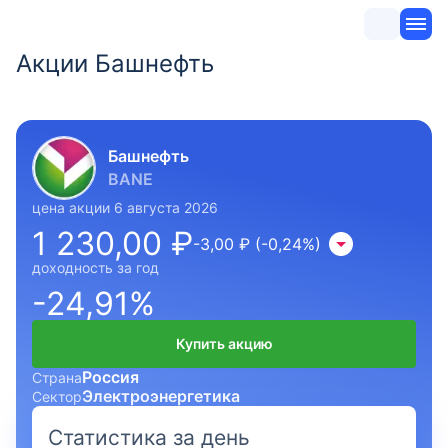
Акции Башнефть
Башнефть
BANE
цена акции 6 августа 2026
1 230,00 ₽
-3,00 ₽ (-0,24%)
доходность за год
-24,91%
Купить акцию
Россия
Страна
Электроэнергетика
Сектор
Статистика за день