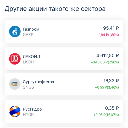
Другие акции такого же сектора
95,41 ₽
Газпром
GAZP
-1,84 ₽(1,89%)
4 612,50 ₽
ЛУКОЙЛ
LKOH
+340,00 ₽(7,96%)
16,32 ₽
Сургутнефтегаз
SNGS
+0,55 ₽(3,46%)
0,35 ₽
РусГидро
HYDR
+0,05 ₽(16,07%)