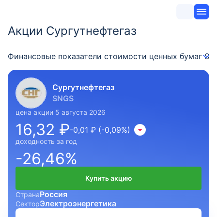
Акции Сургутнефтегаз
Финансовые показатели стоимости ценных бумаг SNG
Сургутнефтегаз
SNGS
цена акции 5 августа 2026
16,32 ₽
-0,01 ₽ (-0,09%)
доходность за год
-26,46%
Купить акцию
Россия
Страна
Электроэнергетика
Сектор