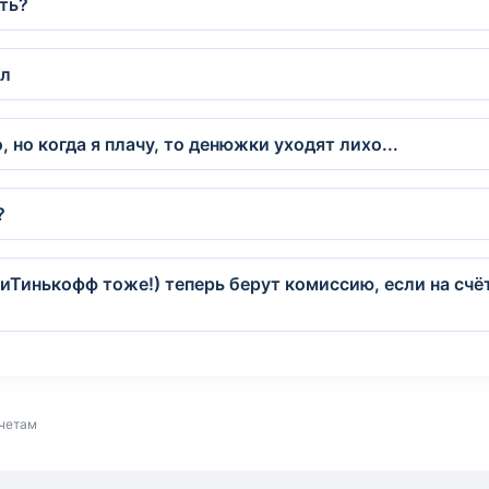
ть?
бл
 но когда я плачу, то денюжки уходят лихо...
?
(иТинькофф тоже!) теперь берут комиссию, если на счёт
счетам