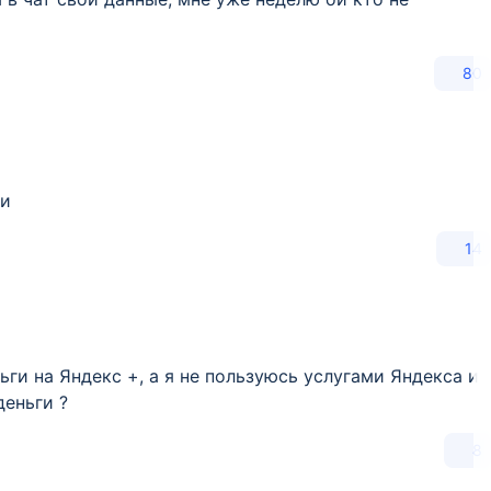
80
ли
14
ги на Яндекс +, а я не пользуюсь услугами Яндекса и
деньги ?
8