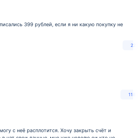
списались 399 рублей, если я ни какую покупку не
22
118
могу с неё расплотится. Хочу закрыть счёт и
 в чат свои данные, мне уже неделю ои кто не