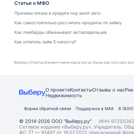
Статьи о МФО
Причины отказа в кредите под залог авто
Как самостоятельно рассчитать проценты по займу
Как ломбарды обманывают автовладельцев
Как оплатить займ Е-капуста?
Выберу
Ответы
Банки
У меня карта муган банка как получить во
О проекте
Контакты
Отзывы о нас
Рек
Недвижимость
Форма обратной связи
Поддержка в MAX
8 (800
© 2014-2026 ООО "Выберу.ру"
ИНН 97250363
Сетевое издание «Выберу.ру». Учредитель: О
ФС 77 — 81497 от 16.07.2021, присвоенный Фе