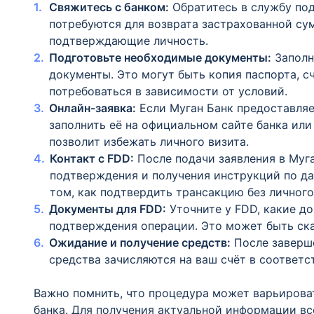
Свяжитесь с банком:
Обратитесь в службу под
потребуются для возврата застрахованной су
подтверждающие личность.
Подготовьте необходимые документы:
Заполн
документы. Это могут быть копия паспорта, с
потребоваться в зависимости от условий.
Онлайн-заявка:
Если Муган Банк предоставляе
заполнить её на официальном сайте банка или
позволит избежать личного визита.
Контакт с FDD:
После подачи заявления в Муга
подтверждения и получения инструкций по д
том, как подтвердить трансакцию без личного
Документы для FDD:
Уточните у FDD, какие д
подтверждения операции. Это может быть скан
Ожидание и получение средств:
После заверше
средства зачисляются на ваш счёт в соответс
Важно помнить, что процедура может варьироват
банка. Для получения актуальной информации вс