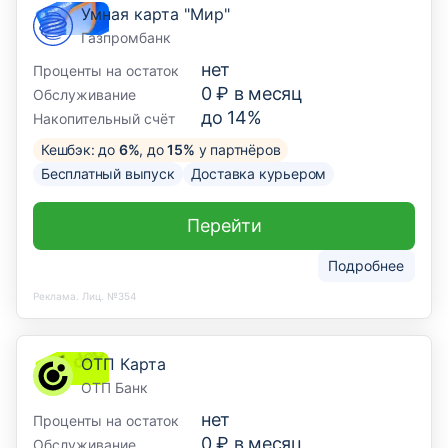
Умная карта "Мир"
Газпромбанк
нет
Проценты на остаток
0 ₽ в месяц
Обслуживание
до 14%
Накопительный счёт
Кешбэк: до
6%
, до
15%
у партнёров
Бесплатный выпуск
Доставка курьером
Перейти
Подробнее
Реклама. Лиц. №354
ОТП Карта
ОТП Банк
нет
Проценты на остаток
0 ₽ в месяц
Обслуживание