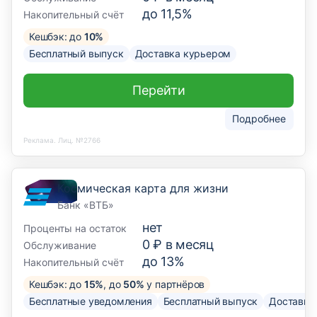
до 11,5%
Накопительный счёт
Кешбэк: до
10%
Бесплатный выпуск
Доставка курьером
Перейти
Подробнее
Реклама. Лиц. №2766
Космическая карта для жизни
Банк «ВТБ»
нет
Проценты на остаток
0 ₽ в месяц
Обслуживание
до 13%
Накопительный счёт
Кешбэк: до
15%
, до
50%
у партнёров
Бесплатные уведомления
Бесплатный выпуск
Доставка