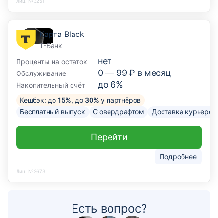
Лиц. №3251
Карта Black
Т-Банк
нет
Проценты на остаток
0 —
99
₽ в месяц
Обслуживание
до 6%
Накопительный счёт
Кешбэк: до
15%
, до
30%
у партнёров
Бесплатный выпуск
С овердрафтом
Доставка курьером
Перейти
Подробнее
Лиц. №2673
Есть вопрос?