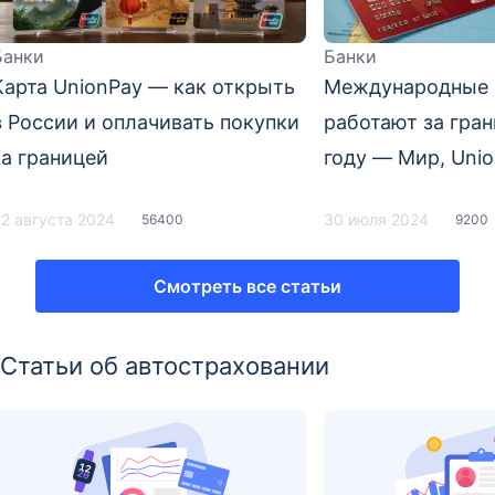
Банки
Банки
Карта UnionPay — как открыть
Международные 
в России и оплачивать покупки
работают за гран
за границей
году — Мир, Unio
иностранных бан
2 августа 2024
30 июля 2024
56400
9200
Смотреть все статьи
Статьи об автостраховании