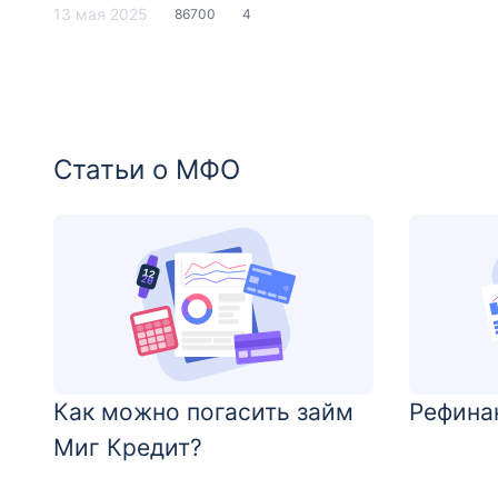
от Совкомбанка
13 мая 2025
86700
4
Статьи о МФО
Как можно погасить займ
Рефина
Миг Кредит?