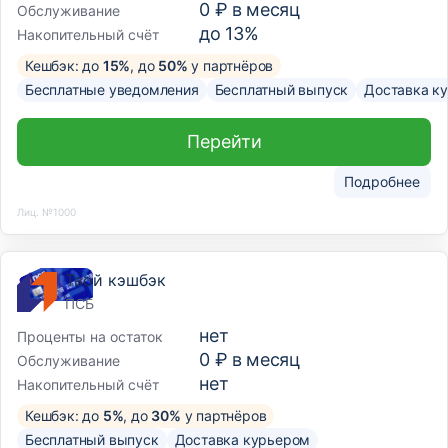
0 ₽ в месяц
Обслуживание
до 13%
Накопительный счёт
Кешбэк: до
15%
, до
50%
у партнёров
Бесплатные уведомления
Бесплатный выпуск
Доставка к
Перейти
Подробнее
Лиц. №1000
Твой кэшбэк
ПСБ
нет
Проценты на остаток
0 ₽ в месяц
Обслуживание
нет
Накопительный счёт
Кешбэк: до
5%
, до
30%
у партнёров
Бесплатный выпуск
Доставка курьером