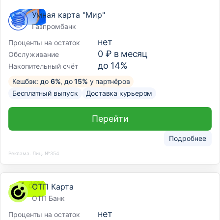
Умная карта "Мир"
Газпромбанк
нет
Проценты на остаток
0 ₽ в месяц
Обслуживание
до 14%
Накопительный счёт
Кешбэк: до
6%
, до
15%
у партнёров
Бесплатный выпуск
Доставка курьером
Перейти
Подробнее
Реклама. Лиц. №354
ОТП Карта
ОТП Банк
нет
Проценты на остаток