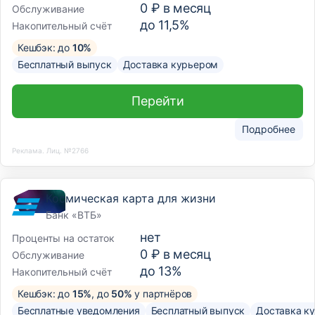
0 ₽ в месяц
Обслуживание
до 11,5%
Накопительный счёт
Кешбэк: до
10%
Бесплатный выпуск
Доставка курьером
Перейти
Подробнее
Реклама. Лиц. №2766
Космическая карта для жизни
Банк «ВТБ»
нет
Проценты на остаток
0 ₽ в месяц
Обслуживание
до 13%
Накопительный счёт
Кешбэк: до
15%
, до
50%
у партнёров
Бесплатные уведомления
Бесплатный выпуск
Доставка к