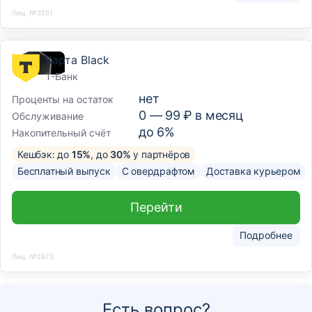
Лиц. №3251
Карта Black
Т-Банк
нет
Проценты на остаток
0 —
99
₽ в месяц
Обслуживание
до 6%
Накопительный счёт
Кешбэк: до
15%
, до
30%
у партнёров
Бесплатный выпуск
С овердрафтом
Доставка курьером
Перейти
Подробнее
Лиц. №2673
Есть вопрос?