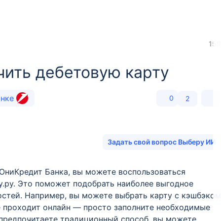
159
чить дебетовую карту
анке
0
2
Задать свой вопрос Выберу ИИ
 ЮниКредит Банка, вы можете воспользоваться
у.ру. Это поможет подобрать наиболее выгодное
остей. Например, вы можете выбрать карту с кэшбэком
 проходит онлайн — просто заполните необходимые
ы предпочитаете традиционный способ, вы можете