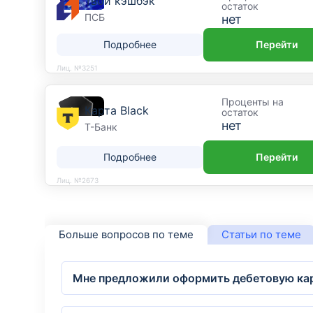
Твой кэшбэк
остаток
ПСБ
нет
Подробнее
Перейти
Лиц. №3251
Проценты на
Карта Black
остаток
нет
Т-Банк
Подробнее
Перейти
Лиц. №2673
Больше вопросов по теме
Статьи по теме
Мне предложили оформить дебетовую кар