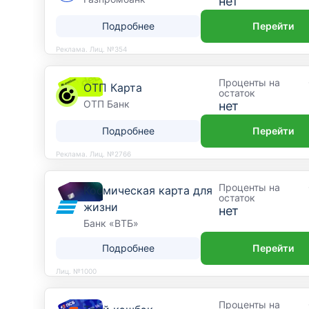
нет
Подробнее
Перейти
Реклама. Лиц. №354
Проценты на
ОТП Карта
остаток
ОТП Банк
нет
Подробнее
Перейти
Реклама. Лиц. №2766
Проценты на
Космическая карта для
остаток
жизни
нет
Банк «ВТБ»
Подробнее
Перейти
Лиц. №1000
Проценты на