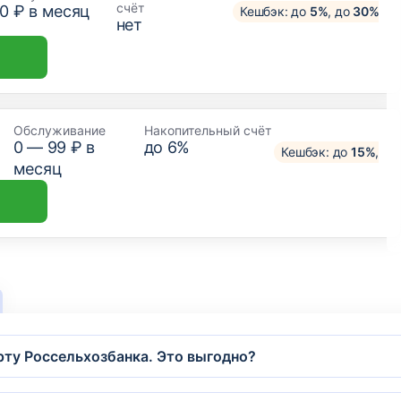
счёт
0 ₽ в месяц
Кешбэк: до
5%
, до
30%
у п
нет
Обслуживание
Накопительный счёт
0 —
99
₽ в
до 6%
Кешбэк: до
15%
, до
месяц
ту Россельхозбанка. Это выгодно?