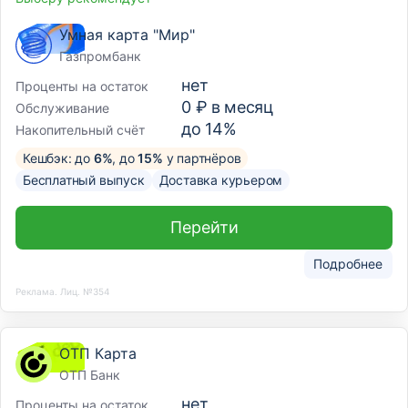
Умная карта "Мир"
Газпромбанк
нет
Проценты на остаток
0 ₽ в месяц
Обслуживание
до 14%
Накопительный счёт
Кешбэк: до
6%
, до
15%
у партнёров
Бесплатный выпуск
Доставка курьером
Перейти
Подробнее
Реклама. Лиц. №354
ОТП Карта
ОТП Банк
нет
Проценты на остаток