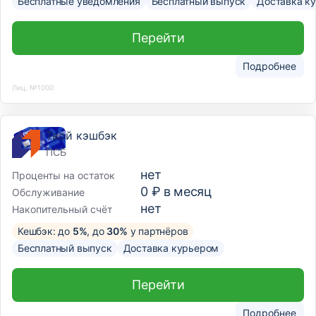
Бесплатные уведомления
Бесплатный выпуск
Доставка к
Перейти
Подробнее
Лиц. №1000
Твой кэшбэк
ПСБ
нет
Проценты на остаток
0 ₽ в месяц
Обслуживание
нет
Накопительный счёт
Кешбэк: до
5%
, до
30%
у партнёров
Бесплатный выпуск
Доставка курьером
Перейти
Подробнее