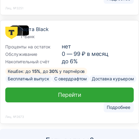
Лиц. №3251
Карта Black
Т-Банк
нет
Проценты на остаток
0 —
99
₽ в месяц
Обслуживание
до 6%
Накопительный счёт
Кешбэк: до
15%
, до
30%
у партнёров
Бесплатный выпуск
С овердрафтом
Доставка курьером
Перейти
Подробнее
Лиц. №2673