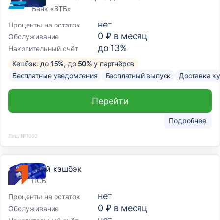
Банк «ВТБ»
нет
Проценты на остаток
0 ₽ в месяц
Обслуживание
до 13%
Накопительный счёт
Кешбэк: до
15%
, до
50%
у партнёров
Бесплатные уведомления
Бесплатный выпуск
Доставка к
Перейти
Подробнее
Лиц. №1000
Твой кэшбэк
ПСБ
нет
Проценты на остаток
0 ₽ в месяц
Обслуживание
нет