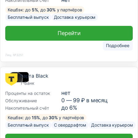
Накопительный счёт
Кешбэк: до
5%
, до
30%
у партнёров
Бесплатный выпуск
Доставка курьером
Перейти
Подробнее
Лиц. №3251
Карта Black
Т-Банк
нет
Проценты на остаток
0 —
99
₽ в месяц
Обслуживание
до 6%
Накопительный счёт
Кешбэк: до
15%
, до
30%
у партнёров
Бесплатный выпуск
С овердрафтом
Доставка курьером