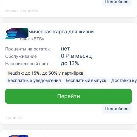
Подробнее
Реклама. Лиц. №2766
Космическая карта для жизни
Банк «ВТБ»
нет
Проценты на остаток
0 ₽ в месяц
Обслуживание
до 13%
Накопительный счёт
Кешбэк: до
15%
, до
50%
у партнёров
Бесплатные уведомления
Бесплатный выпуск
Доставка к
Перейти
Подробнее
Лиц. №1000